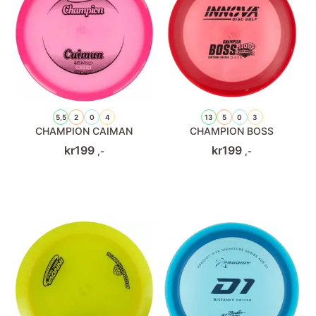
5,5
2
0
4
13
5
0
3
CHAMPION CAIMAN
CHAMPION BOSS
kr
199
kr
199
,-
,-