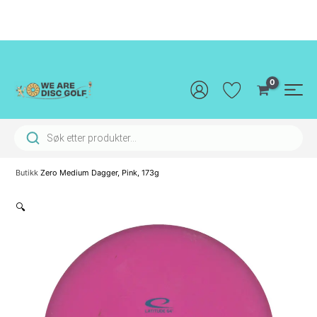
Hopp
rett
til
innholdet
Main
Men
Products search
Butikk
Zero Medium Dagger, Pink, 173g
🔍