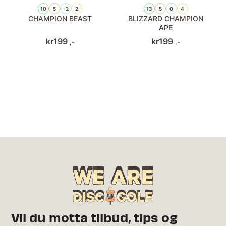
10
5
-2
2
13
5
0
4
CHAMPION BEAST
BLIZZARD CHAMPION
APE
kr
199
kr
199
,-
,-
Vil du motta tilbud, tips og