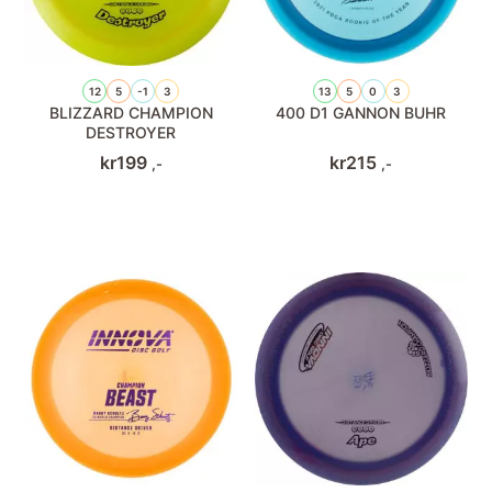
12
5
-1
3
13
5
0
3
BLIZZARD CHAMPION
400 D1 GANNON BUHR
DESTROYER
kr
199
kr
215
,-
,-