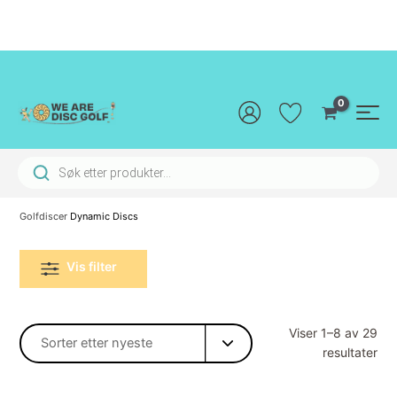
Hopp
rett
til
innholdet
Main
Men
Products search
Golfdiscer
Dynamic Discs
Vis filter
Viser 1–8 av 29
Sor
resultater
ett
sis