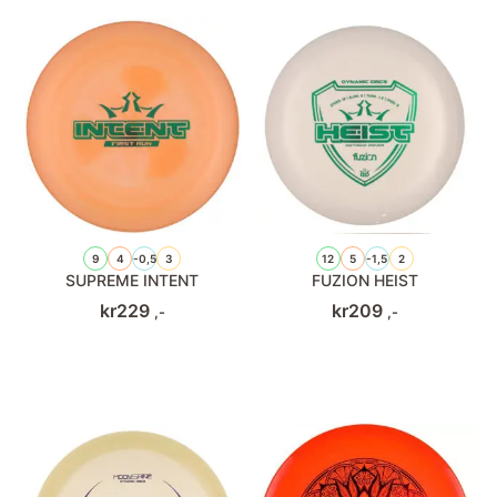
9
4
-0,5
3
12
5
-1,5
2
SUPREME INTENT
FUZION HEIST
kr
229
kr
209
,-
,-