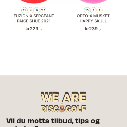
11
4
0
2,5
10
5
2
FUZION-X SERGEANT
OPTO-X MUSKET
PAIGE SHUE 2021
HAPPY SKULL
kr
229
kr
239
,-
,-
Vil du motta tilbud, tips og