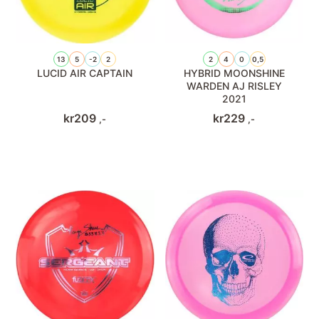
13
5
-2
2
2
4
0
0,5
LUCID AIR CAPTAIN
HYBRID MOONSHINE
WARDEN AJ RISLEY
2021
kr
209
kr
229
,-
,-