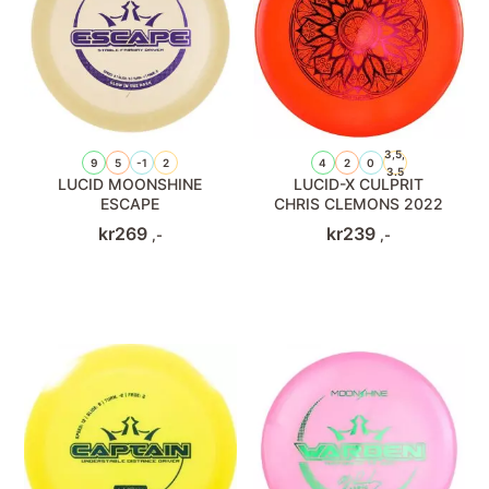
3,5,
9
5
-1
2
4
2
0
3.5
LUCID MOONSHINE
LUCID-X CULPRIT
ESCAPE
CHRIS CLEMONS 2022
kr
269
kr
239
,-
,-