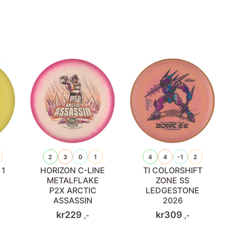
2
3
0
1
4
4
-1
2
 1
HORIZON C-LINE
TI COLORSHIFT
METALFLAKE
ZONE SS
P2X ARCTIC
LEDGESTONE
ASSASSIN
2026
kr
229
kr
309
,-
,-