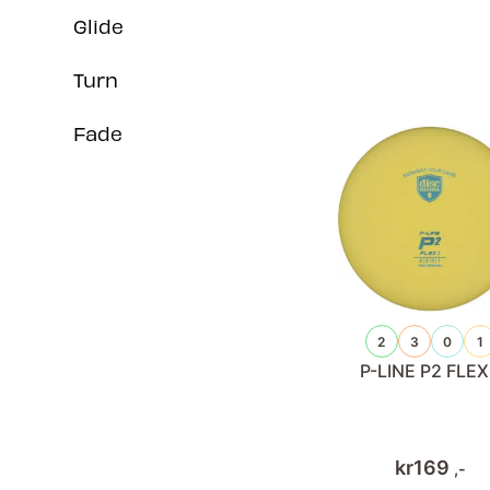
Glide
Turn
Fade
2
3
0
1
P-LINE P2 FLEX
kr
169
,-