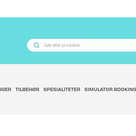
Products
search
GGER
TILBEHØR
SPESIALITETER
SIMULATOR BOOKIN