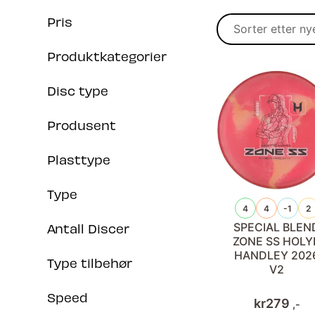
Pris
Produktkategorier
Disc type
Produsent
Plasttype
Type
4
4
-1
2
SPECIAL BLEN
Antall Discer
ZONE SS HOLY
HANDLEY 202
Type tilbehør
V2
Speed
kr
279
,-