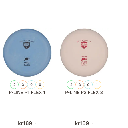
2
3
0
0
2
3
0
1
P-LINE P1 FLEX 1
P-LINE P2 FLEX 3
kr
169
kr
169
,-
,-