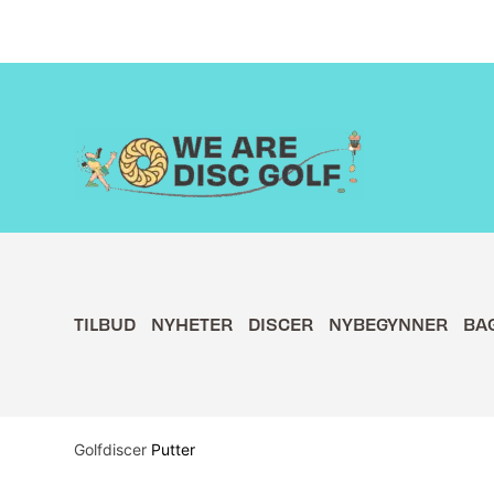
Hopp
rett
til
innholdet
TILBUD
NYHETER
DISCER
NYBEGYNNER
BA
Golfdiscer
Putter