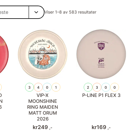
Sortert
Viser 1–8 av 583 resultater
etter
siste
3
4
0
1
2
3
0
0
D
VIP-X
P-LINE P1 FLEX 3
N
MOONSHINE
6
RING MAIDEN
MATT ORUM
2026
kr
249
kr
169
,-
,-