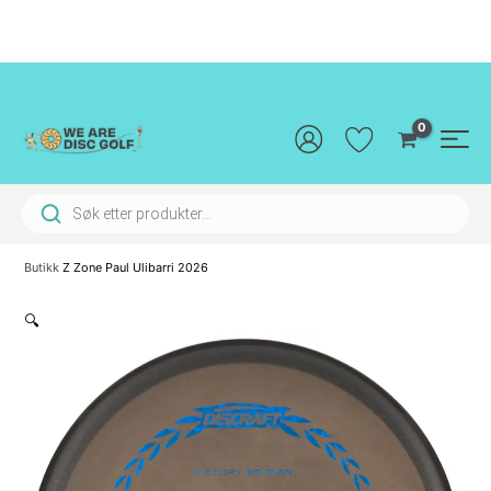
Hopp
rett
til
innholdet
Main
Men
Products search
Butikk
Z Zone Paul Ulibarri 2026
🔍