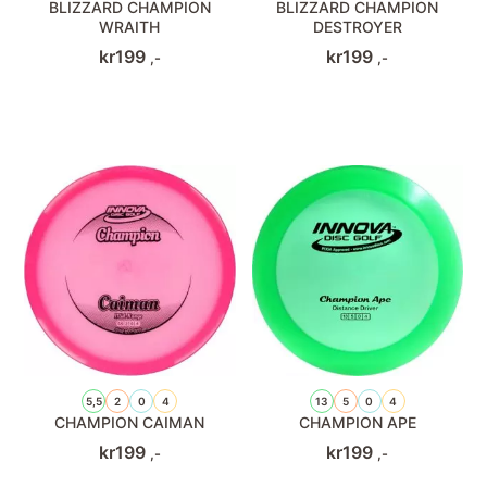
BLIZZARD CHAMPION
BLIZZARD CHAMPION
WRAITH
DESTROYER
kr
199
kr
199
,-
,-
5,5
2
0
4
13
5
0
4
CHAMPION CAIMAN
CHAMPION APE
kr
199
kr
199
,-
,-