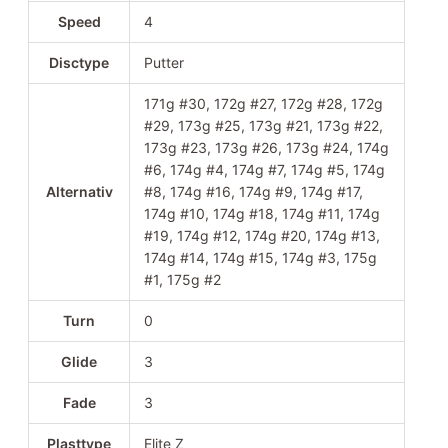
Speed
4
Disctype
Putter
171g #30, 172g #27, 172g #28, 172g
#29, 173g #25, 173g #21, 173g #22,
173g #23, 173g #26, 173g #24, 174g
#6, 174g #4, 174g #7, 174g #5, 174g
Alternativ
#8, 174g #16, 174g #9, 174g #17,
174g #10, 174g #18, 174g #11, 174g
#19, 174g #12, 174g #20, 174g #13,
174g #14, 174g #15, 174g #3, 175g
#1, 175g #2
Turn
0
Glide
3
Fade
3
Plasttype
Elite Z