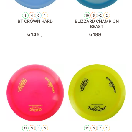
3
4
0
1
10
5
-2
2
BT CROWN HARD
BLIZZARD CHAMPION
BEAST
kr
145
kr
199
,-
,-
11
5
-1
3
12
5
-1
3