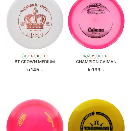
3
4
0
1
5,5
2
0
4
BT CROWN MEDIUM
CHAMPION CAIMAN
kr
145
kr
199
,-
,-