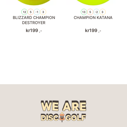
12
5
-1
3
13
5
-2
3
BLIZZARD CHAMPION
CHAMPION KATANA
DESTROYER
kr
199
kr
199
,-
,-