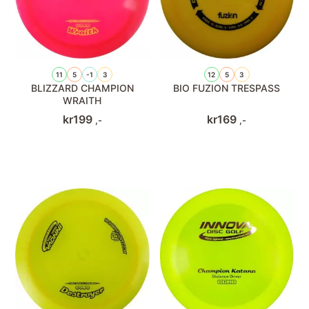
11
5
-1
3
12
5
3
BLIZZARD CHAMPION
BIO FUZION TRESPASS
WRAITH
kr
199
kr
169
,-
,-