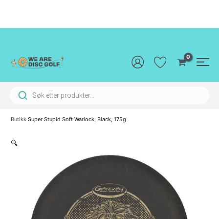
Hopp
rett
til
innholdet
Main
Men
Products search
Butikk
Super Stupid Soft Warlock, Black, 175g
🔍