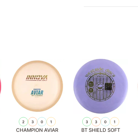
2
3
0
1
3
3
0
1
CHAMPION AVIAR
BT SHIELD SOFT