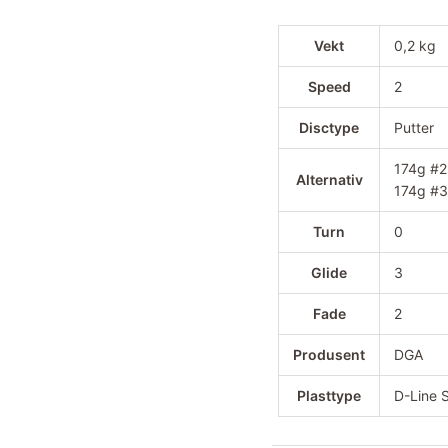
Vekt
0,2 kg
Speed
2
Disctype
Putter
174g #2
Alternativ
174g #3
Turn
0
Glide
3
Fade
2
Produsent
DGA
Plasttype
D-Line 