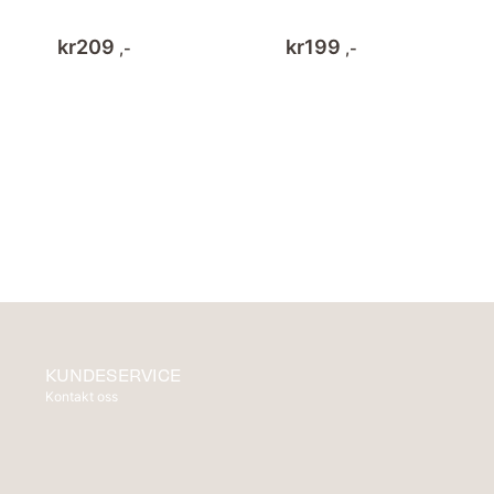
kr
209
kr
199
,-
,-
KUNDESERVICE
Kontakt oss