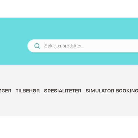
Products
search
GGER
TILBEHØR
SPESIALITETER
SIMULATOR BOOKIN