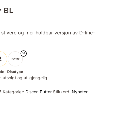
y BL
 stivere og mer holdbar versjon av D-line-
2
Putter
de
Disctype
 utsolgt og utilgjengelig.
6
Kategorier:
Discer
,
Putter
Stikkord:
Nyheter