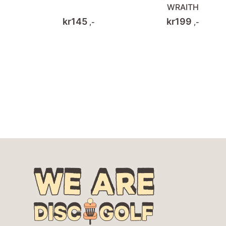
WRAITH
kr
145
kr
199
,-
,-