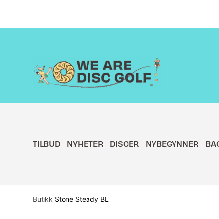
Hopp
rett
til
innholdet
TILBUD
NYHETER
DISCER
NYBEGYNNER
BA
Butikk
Stone Steady BL