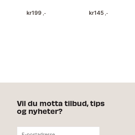
kr
199
kr
145
,-
,-
Vil du motta tilbud, tips
og nyheter?