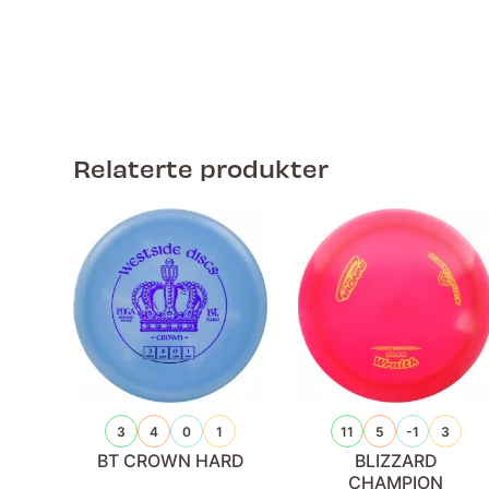
Relaterte produkter
3
4
0
1
11
5
-1
3
BT CROWN HARD
BLIZZARD
CHAMPION