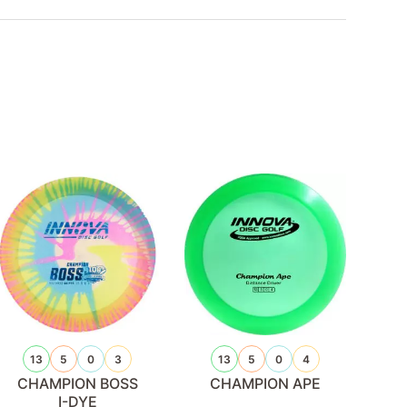
13
5
0
3
13
5
0
4
CHAMPION BOSS
CHAMPION APE
I-DYE