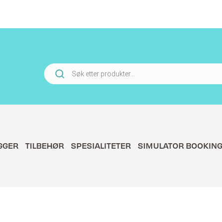
Products
search
GGER
TILBEHØR
SPESIALITETER
SIMULATOR BOOKIN