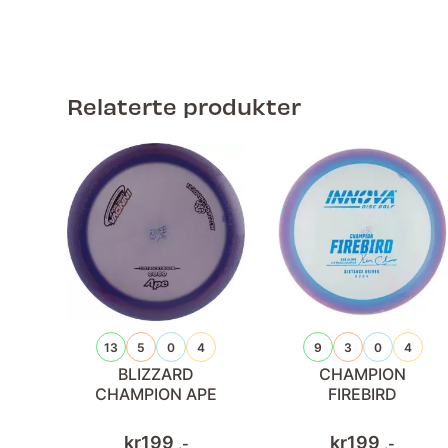
Relaterte produkter
13
5
0
4
9
3
0
4
BLIZZARD
CHAMPION
CHAMPION APE
FIREBIRD
kr
199
kr
199
,-
,-