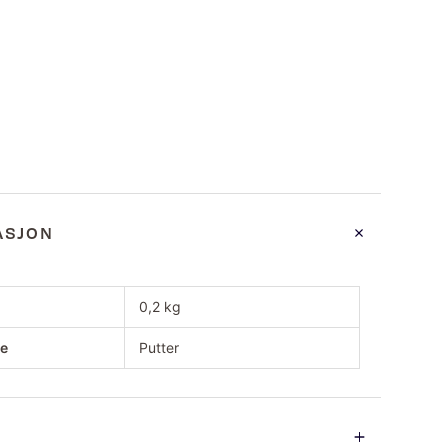
ASJON
0,2 kg
pe
Putter