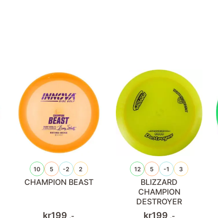
10
5
-2
2
12
5
-1
3
CHAMPION BEAST
BLIZZARD
CHAMPION
DESTROYER
kr
199
kr
199
,-
,-