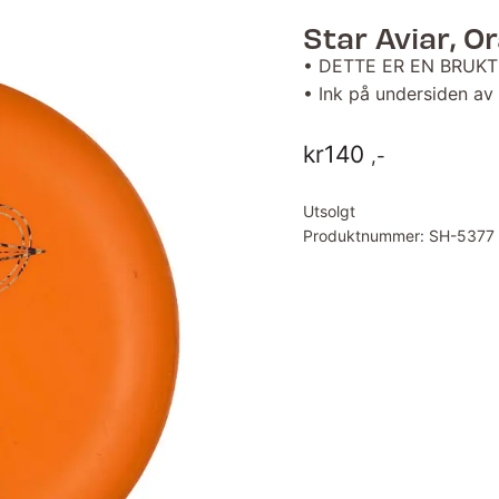
Star Aviar, O
• DETTE ER EN BRUKT
• Ink på undersiden av
kr
140
,-
Utsolgt
Produktnummer:
SH-5377