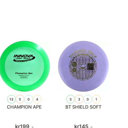
13
5
0
4
3
3
0
1
CHAMPION APE
BT SHIELD SOFT
kr
199
kr
145
,-
,-