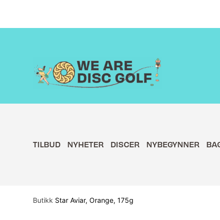
Hopp
rett
til
innholdet
TILBUD
NYHETER
DISCER
NYBEGYNNER
BA
Butikk
Star Aviar, Orange, 175g