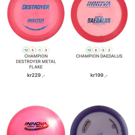
12
5
-1
3
13
6
-3
2
CHAMPION
CHAMPION DAEDALUS
DESTROYER METAL
FLAKE
kr
229
kr
199
,-
,-