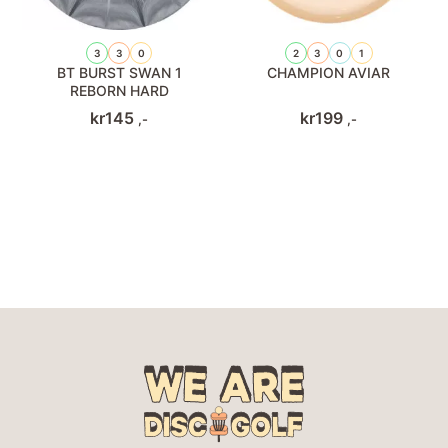
3
3
0
2
3
0
1
BT BURST SWAN 1
CHAMPION AVIAR
REBORN HARD
kr
145
kr
199
,-
,-