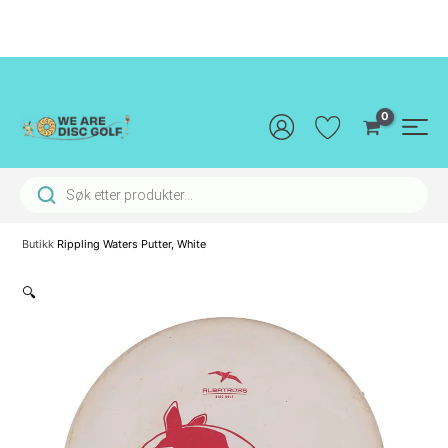
Hopp
rett
til
innholdet
Main
Men
Products search
Butikk
Rippling Waters Putter, White
🔍