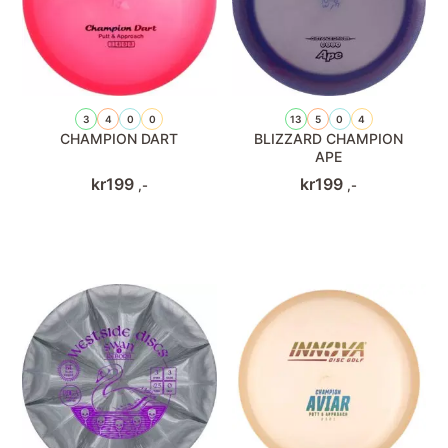
3
4
0
0
13
5
0
4
CHAMPION DART
BLIZZARD CHAMPION
APE
kr
199
kr
199
,-
,-