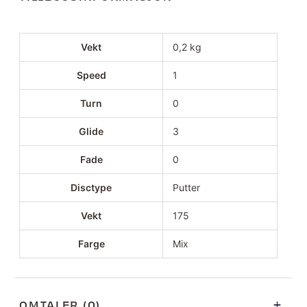
Vekt
0,2 kg
Speed
1
Turn
0
Glide
3
Fade
0
Disctype
Putter
Vekt
175
Farge
Mix
OMTALER (0)