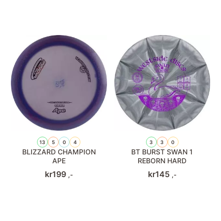
13
5
0
4
3
3
0
BLIZZARD CHAMPION
BT BURST SWAN 1
APE
REBORN HARD
kr
199
kr
145
,-
,-