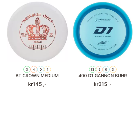
3
4
0
1
13
5
0
3
BT CROWN MEDIUM
400 D1 GANNON BUHR
kr
145
kr
215
,-
,-