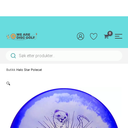
Hopp
rett
til
innholdet
Main
Men
Products search
Butikk
Halo Star Polecat
🔍