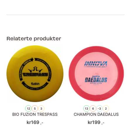
Relaterte produkter
12
5
3
13
6
-3
2
BIO FUZION TRESPASS
CHAMPION DAEDALUS
kr
169
kr
199
,-
,-