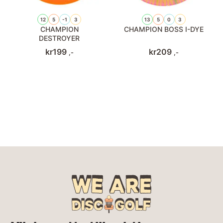
12
5
-1
3
13
5
0
3
CHAMPION
CHAMPION BOSS I-DYE
DESTROYER
kr
199
kr
209
,-
,-