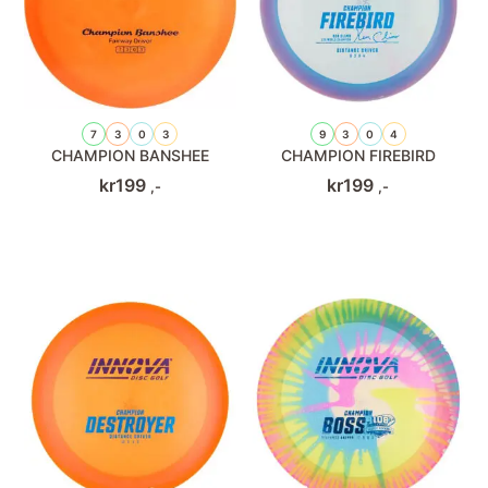
7
3
0
3
9
3
0
4
CHAMPION BANSHEE
CHAMPION FIREBIRD
kr
199
kr
199
,-
,-