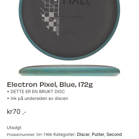
Electron Pixel, Blue, 172g
• DETTE ER EN BRUKT DISC
• Ink på undersiden av discen
kr
70
,-
Utsolgt
Kategorier:
Discer
,
Putter
,
Second
Produktnummer:
SH-7966