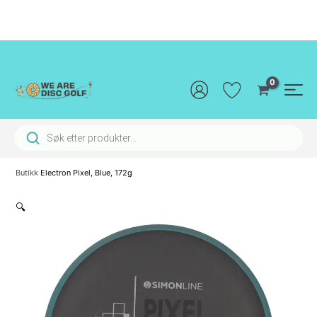
Hopp
rett
til
innholdet
Main
Men
Products search
Butikk
Electron Pixel, Blue, 172g
🔍