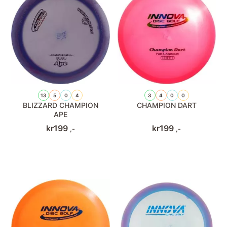
13
5
0
4
3
4
0
0
BLIZZARD CHAMPION
CHAMPION DART
APE
kr
199
kr
199
,-
,-