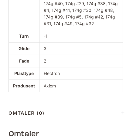
174g #40, 174g #29, 174g #38, 174g
#4, 174g #41, 174g #30, 174g #48,
174g #39, 174g #5, 174g #42, 174g
#31, 174g #49, 174g #32
Turn
-1
Glide
3
Fade
2
Plasttype
Electron
Produsent
Axiom
OMTALER (0)
Omtaler