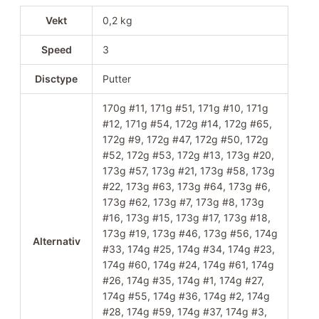
Vekt
0,2 kg
Speed
3
Disctype
Putter
170g #11, 171g #51, 171g #10, 171g
#12, 171g #54, 172g #14, 172g #65,
172g #9, 172g #47, 172g #50, 172g
#52, 172g #53, 172g #13, 173g #20,
173g #57, 173g #21, 173g #58, 173g
#22, 173g #63, 173g #64, 173g #6,
173g #62, 173g #7, 173g #8, 173g
#16, 173g #15, 173g #17, 173g #18,
173g #19, 173g #46, 173g #56, 174g
Alternativ
#33, 174g #25, 174g #34, 174g #23,
174g #60, 174g #24, 174g #61, 174g
#26, 174g #35, 174g #1, 174g #27,
174g #55, 174g #36, 174g #2, 174g
#28, 174g #59, 174g #37, 174g #3,