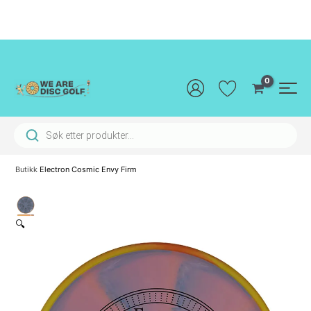
Hopp
rett
til
innholdet
Main
Men
Products search
Butikk
Electron Cosmic Envy Firm
🔍