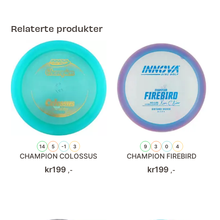
Relaterte produkter
14
5
-1
3
9
3
0
4
CHAMPION COLOSSUS
CHAMPION FIREBIRD
kr
199
kr
199
,-
,-