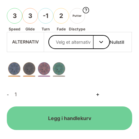
3
3
-1
2
Putter
Speed
Glide
Turn
Fade
Disctype
ALTERNATIV
Nullstill
Electron
+
-
Cosmic
Envy
Firm
antall
Legg i handlekurv