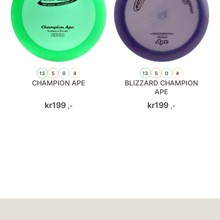
13
5
0
4
13
5
0
4
CHAMPION APE
BLIZZARD CHAMPION
APE
kr
199
kr
199
,-
,-