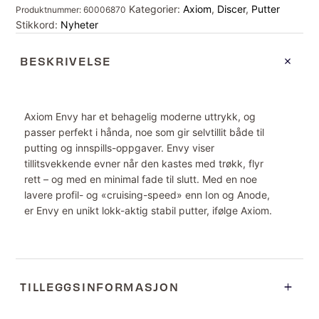
Kategorier:
Axiom
,
Discer
,
Putter
Produktnummer:
60006870
Stikkord:
Nyheter
BESKRIVELSE
Axiom Envy har et behagelig moderne uttrykk, og
passer perfekt i hånda, noe som gir selvtillit både til
putting og innspills-oppgaver. Envy viser
tillitsvekkende evner når den kastes med trøkk, flyr
rett – og med en minimal fade til slutt. Med en noe
lavere profil- og «cruising-speed» enn Ion og Anode,
er Envy en unikt lokk-aktig stabil putter, ifølge Axiom.
TILLEGGSINFORMASJON