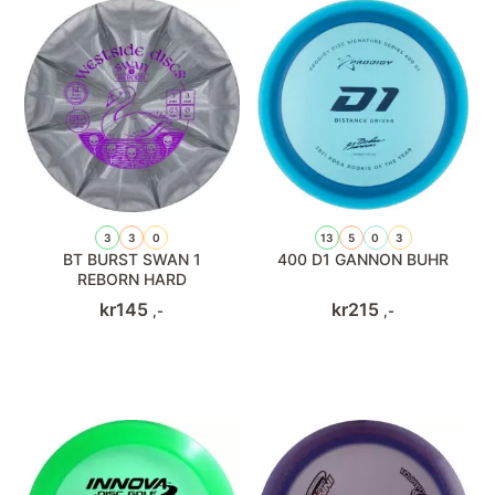
3
3
0
13
5
0
3
BT BURST SWAN 1
400 D1 GANNON BUHR
REBORN HARD
kr
145
kr
215
,-
,-