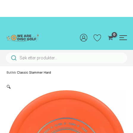
Hopp
rett
til
innholdet
Main
Men
Products search
Butikk
Classic Slammer Hard
🔍