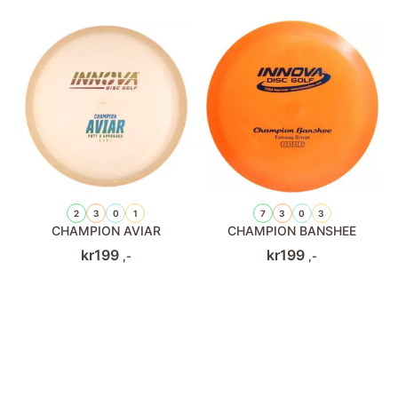
2
3
0
1
7
3
0
3
CHAMPION AVIAR
CHAMPION BANSHEE
kr
199
kr
199
,-
,-