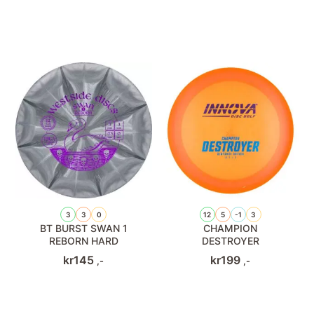
3
3
0
12
5
-1
3
BT BURST SWAN 1
CHAMPION
REBORN HARD
DESTROYER
kr
145
kr
199
,-
,-