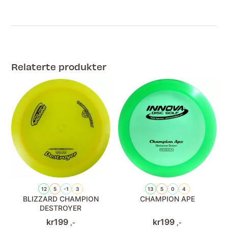
Relaterte produkter
12
5
-1
3
13
5
0
4
BLIZZARD CHAMPION
CHAMPION APE
DESTROYER
kr
199
kr
199
,-
,-