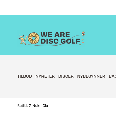
Hopp
rett
til
innholdet
TILBUD
NYHETER
DISCER
NYBEGYNNER
BA
Butikk
Z Nuke Glo