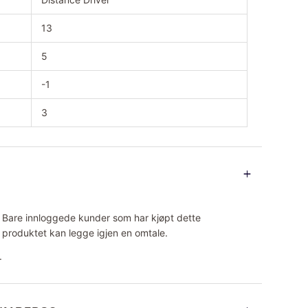
13
5
-1
3
Bare innloggede kunder som har kjøpt dette
produktet kan legge igjen en omtale.
.