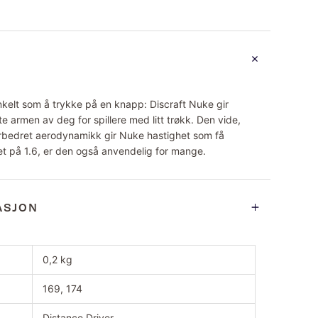
enkelt som å trykke på en knapp: Discraft Nuke gir
e armen av deg for spillere med litt trøkk. Den vide,
orbedret aerodynamikk gir Nuke hastighet som få
et på 1.6, er den også anvendelig for mange.
ASJON
0,2 kg
169, 174
Distance Driver