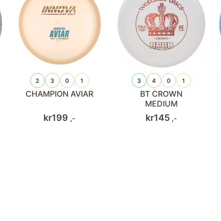
2
3
0
1
3
4
0
1
CHAMPION AVIAR
BT CROWN
MEDIUM
kr
199
kr
145
,-
,-