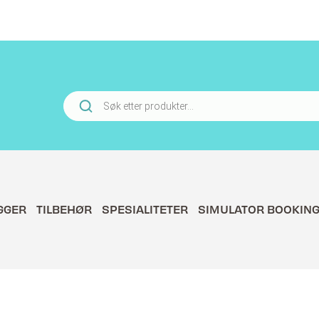
Products
search
GGER
TILBEHØR
SPESIALITETER
SIMULATOR BOOKIN