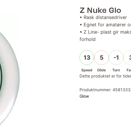
Z Nuke Glo
• Rask distansedriver
• Egnet for amatører o
• Z Line- plast gir ma
forhold
13
5
-1
Speed
Glide
Turn
Fa
Dette produktet er for tiden
Produktnummer:
4581333
Glow