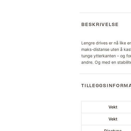
BESKRIVELSE
Lengre drives er nå like 
maks-distanse uten å kast
tunge ytterkanten – og f
andre. Og med en stabilit
TILLEGGSINFORM
Vekt
Vekt
Disctype