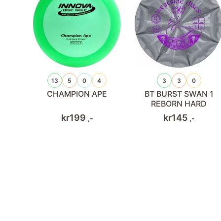
13
5
0
4
3
3
0
CHAMPION APE
BT BURST SWAN 1
REBORN HARD
kr
199
kr
145
,-
,-