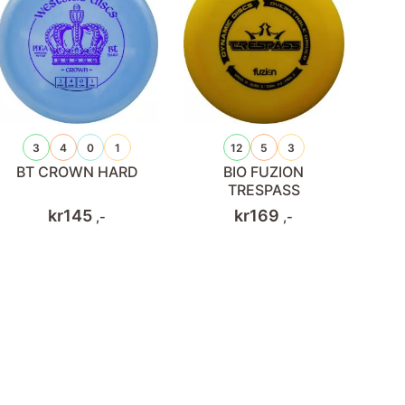
3
4
0
1
12
5
3
BT CROWN HARD
BIO FUZION
TRESPASS
kr
145
kr
169
,-
,-