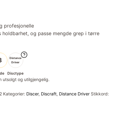
g profesjonelle
ks holdbarhet, og passe mengde grep i tørre
Distance
3
Driver
de
Disctype
 utsolgt og utilgjengelig.
2
Kategorier:
Discer
,
Discraft
,
Distance Driver
Stikkord: