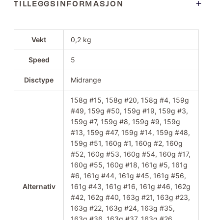
TILLEGGSINFORMASJON
Vekt
0,2 kg
Speed
5
Disctype
Midrange
158g #15, 158g #20, 158g #4, 159g
#49, 159g #50, 159g #19, 159g #3,
159g #7, 159g #8, 159g #9, 159g
#13, 159g #47, 159g #14, 159g #48,
159g #51, 160g #1, 160g #2, 160g
#52, 160g #53, 160g #54, 160g #17,
160g #55, 160g #18, 161g #5, 161g
#6, 161g #44, 161g #45, 161g #56,
Alternativ
161g #43, 161g #16, 161g #46, 162g
#42, 162g #40, 163g #21, 163g #23,
163g #22, 163g #24, 163g #35,
163g #36, 163g #37, 163g #26,