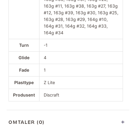
163g #11, 163g #38, 163g #27, 163g
#12, 163g #39, 163g #30, 163g #25,
163g #28, 163g #29, 164g #10,
164g #31, 164g #32, 164g #33,
164g #34
Turn
-1
Glide
4
Fade
1
Plasttype
Z Lite
Produsent
Discraft
OMTALER (0)