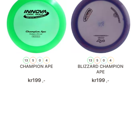
13
5
0
4
13
5
0
4
CHAMPION APE
BLIZZARD CHAMPION
APE
kr
199
kr
199
,-
,-