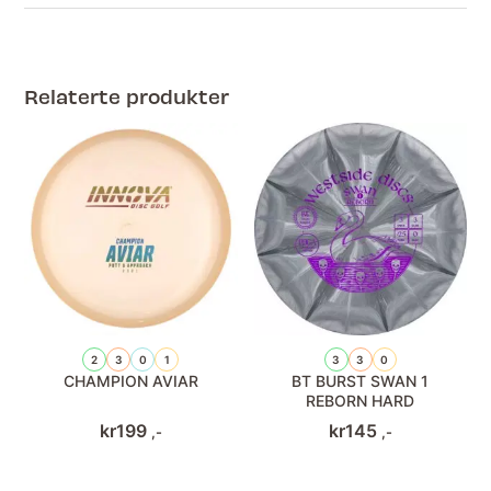
Relaterte produkter
2
3
0
1
3
3
0
CHAMPION AVIAR
BT BURST SWAN 1
REBORN HARD
kr
199
kr
145
,-
,-