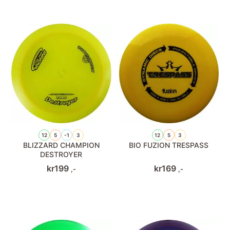
12
5
-1
3
12
5
3
BLIZZARD CHAMPION
BIO FUZION TRESPASS
DESTROYER
kr
199
kr
169
,-
,-