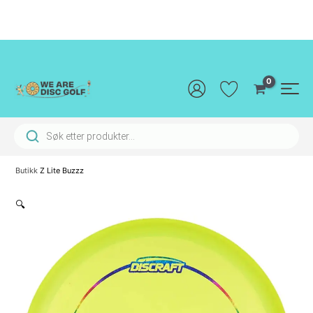
Hopp
rett
til
innholdet
Main
Men
Products search
Butikk
Z Lite Buzzz
🔍