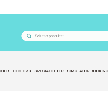
Products
search
GGER
TILBEHØR
SPESIALITETER
SIMULATOR BOOKIN