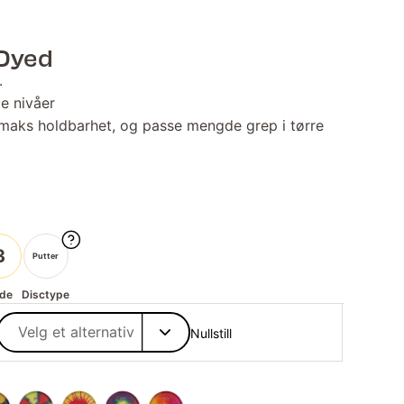
-Dyed
.
le nivåer
r maks holdbarhet, og passe mengde grep i tørre
3
Putter
de
Disctype
Nullstill