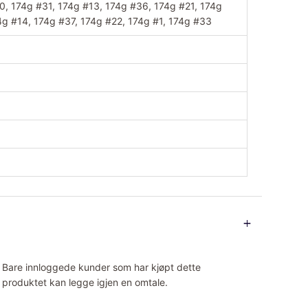
0, 174g #31, 174g #13, 174g #36, 174g #21, 174g
4g #14, 174g #37, 174g #22, 174g #1, 174g #33
Bare innloggede kunder som har kjøpt dette
produktet kan legge igjen en omtale.
.