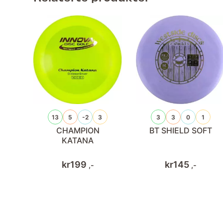
13
5
-2
3
3
3
0
1
CHAMPION
BT SHIELD SOFT
KATANA
kr
199
kr
145
,-
,-