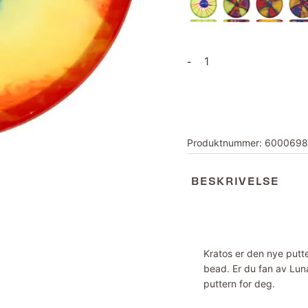
Z
-
Kratos
Fly-
Dyed
antall
Produktnummer:
6000698
BESKRIVELSE
Kratos er den nye putte
bead. Er du fan av Lun
puttern for deg.