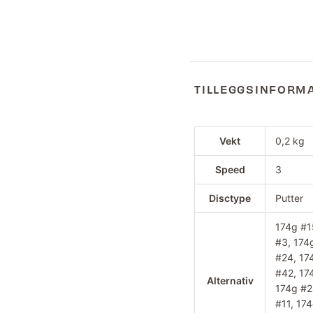
TILLEGGSINFORM
Vekt
0,2 kg
Speed
3
Disctype
Putter
174g #1
#3, 174
#24, 17
#42, 17
Alternativ
174g #2
#11, 17