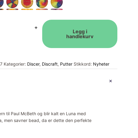
+
Legg i
handlekurv
7
Kategorier:
Discer
,
Discraft
,
Putter
Stikkord:
Nyheter
rn til Paul McBeth og blir kalt en Luna med
a, men savner bead, da er dette den perfekte