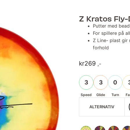
Z Kratos Fly
Putter med bead
For spillere på al
Z Line- plast gi
forhold
kr
269
,-
3
3
0
Speed
Glide
Turn
Fa
ALTERNATIV