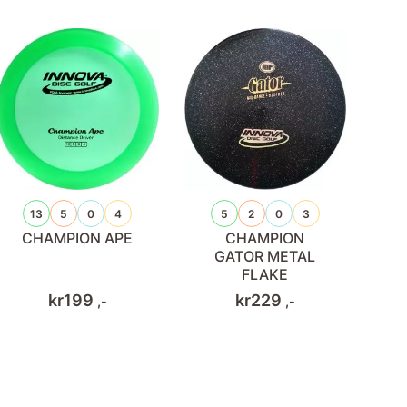
13
5
0
4
5
2
0
3
CHAMPION APE
CHAMPION
GATOR METAL
FLAKE
kr
199
kr
229
,-
,-