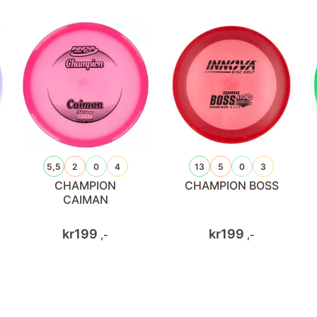
5,5
2
0
4
13
5
0
3
CHAMPION
CHAMPION BOSS
CAIMAN
kr
199
kr
199
,-
,-