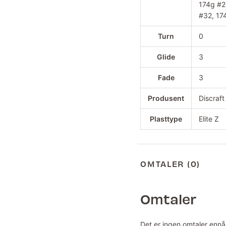
174g #2
#32, 17
Turn
0
Glide
3
Fade
3
Produsent
Discraft
Plasttype
Elite Z
OMTALER (0)
Omtaler
Det er ingen omtaler ennå