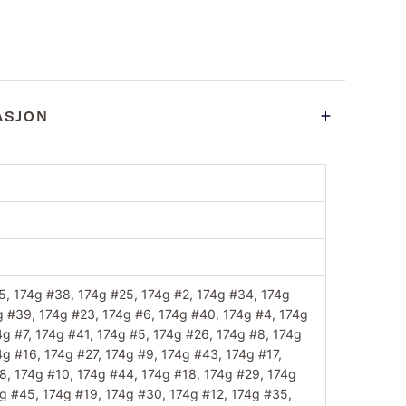
ASJON
5, 174g #38, 174g #25, 174g #2, 174g #34, 174g
g #39, 174g #23, 174g #6, 174g #40, 174g #4, 174g
4g #7, 174g #41, 174g #5, 174g #26, 174g #8, 174g
4g #16, 174g #27, 174g #9, 174g #43, 174g #17,
8, 174g #10, 174g #44, 174g #18, 174g #29, 174g
4g #45, 174g #19, 174g #30, 174g #12, 174g #35,