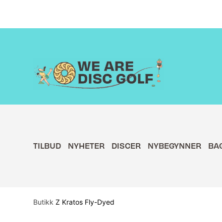
Hopp
rett
til
innholdet
TILBUD
NYHETER
DISCER
NYBEGYNNER
BA
Butikk
Z Kratos Fly-Dyed