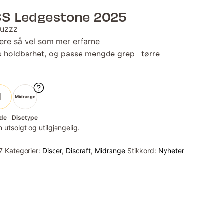
SS Ledgestone 2025
Buzzz
lere så vel som mer erfarne
ks holdbarhet, og passe mengde grep i tørre
1
Midrange
de
Disctype
 utsolgt og utilgjengelig.
7
Kategorier:
Discer
,
Discraft
,
Midrange
Stikkord:
Nyheter