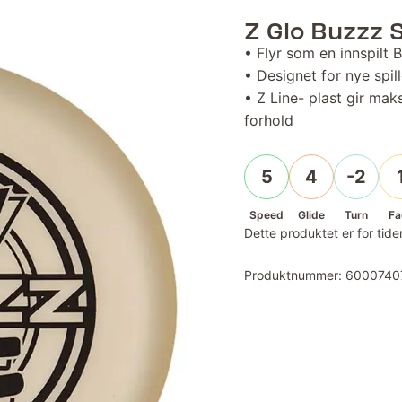
Z Glo Buzzz 
• Flyr som en innspilt 
• Designet for nye spil
• Z Line- plast gir ma
forhold
5
4
-2
Speed
Glide
Turn
Fa
Dette produktet er for tiden
Produktnummer:
6000740