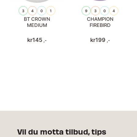
3
4
0
1
9
3
0
4
BT CROWN
CHAMPION
MEDIUM
FIREBIRD
kr
145
kr
199
,-
,-
Vil du motta tilbud, tips