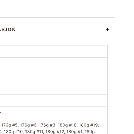
ASJON
e
 176g #5, 176g #6, 176g #3, 180g #18, 180g #19,
, 180g #10, 180g #11, 180g #12, 180g #1, 180g