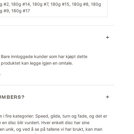
g #2, 180g #14, 180g #7, 180g #15, 180g #8, 180g
g #9, 180g #17
Bare innloggede kunder som har kjøpt dette
produktet kan legge igjen en omtale.
.
NUMBERS?
 i fire kategorier: Speed, glide, turn og fade, og det er
 en disc blir vurdert. Hver enkelt disc har sine
n unik, og ved å se på tallene vi har brukt, kan man