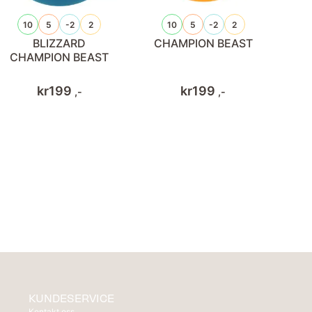
10
5
-2
2
10
5
-2
2
BLIZZARD
CHAMPION BEAST
CHAMPION BEAST
kr
199
kr
199
,-
,-
KUNDESERVICE
Kontakt oss