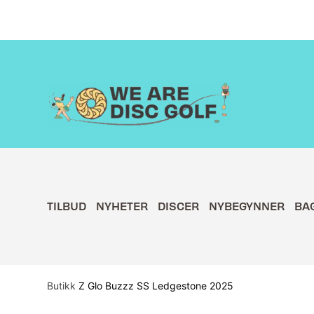
Hopp
rett
til
innholdet
TILBUD
NYHETER
DISCER
NYBEGYNNER
BA
Butikk
Z Glo Buzzz SS Ledgestone 2025