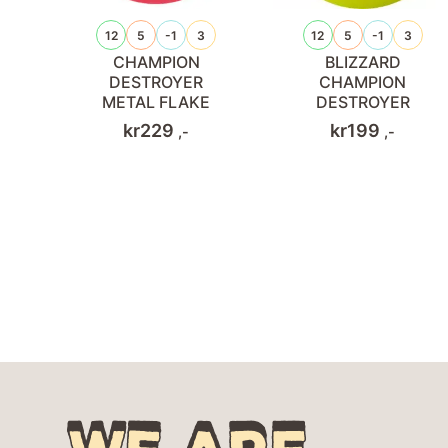
12
5
-1
3
12
5
-1
3
CHAMPION
BLIZZARD
DESTROYER
CHAMPION
METAL FLAKE
DESTROYER
kr
229
kr
199
,-
,-