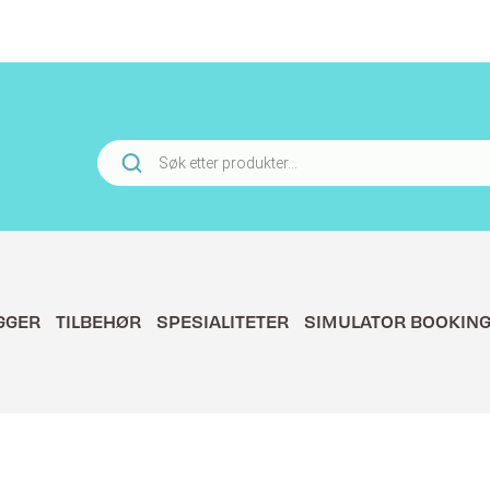
Products
search
GGER
TILBEHØR
SPESIALITETER
SIMULATOR BOOKIN