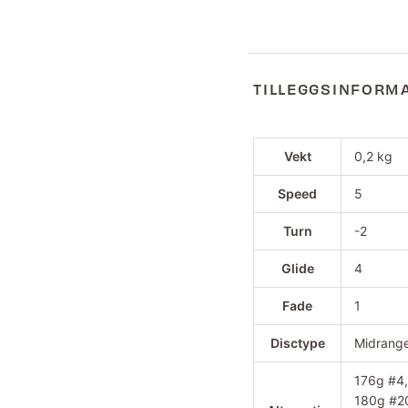
TILLEGGSINFORM
Vekt
0,2 kg
Speed
5
Turn
-2
Glide
4
Fade
1
Disctype
Midrang
176g #4,
180g #20