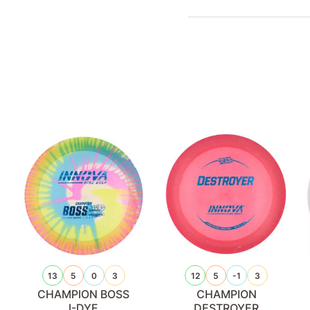
13
5
0
3
12
5
-1
3
CHAMPION BOSS
CHAMPION
I-DYE
DESTROYER