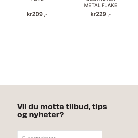
METAL FLAKE
kr
209
kr
229
,-
,-
Vil du motta tilbud, tips
og nyheter?