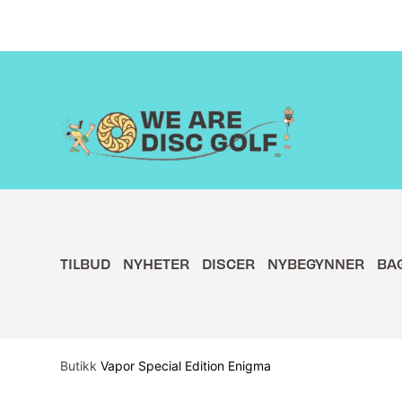
Hopp
rett
til
innholdet
TILBUD
NYHETER
DISCER
NYBEGYNNER
BA
Butikk
Vapor Special Edition Enigma