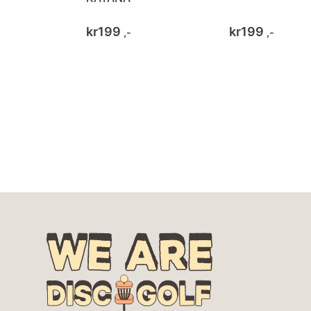
kr
199
kr
199
,-
,-