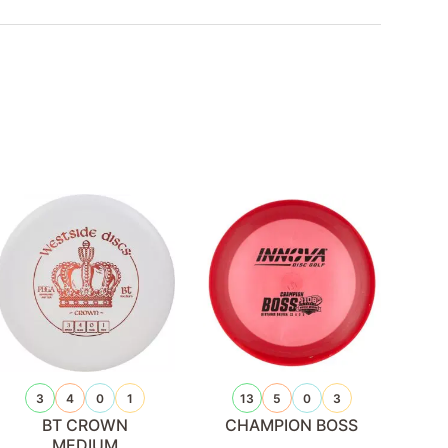
3
4
0
1
13
5
0
3
BT CROWN
CHAMPION BOSS
MEDIUM