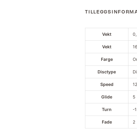
TILLEGGSINFORM
Vekt
0
Vekt
16
Farge
Or
Disctype
Di
Speed
1
Glide
5
Turn
-1
Fade
2