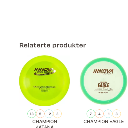
Relaterte produkter
13
5
-2
3
7
4
-1
3
CHAMPION
CHAMPION EAGLE
KATANA