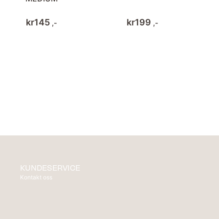
kr
145
kr
199
,-
,-
KUNDESERVICE
Kontakt oss