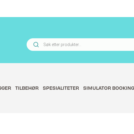
Products
search
GGER
TILBEHØR
SPESIALITETER
SIMULATOR BOOKIN