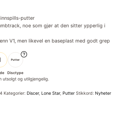
 innspills-putter
umbtrack, noe som gjør at den sitter ypperlig i
re enn V1, men likevel en baseplast med godt grep
1
Putter
de
Disctype
 utsolgt og utilgjengelig.
4
Kategorier:
Discer
,
Lone Star
,
Putter
Stikkord:
Nyheter