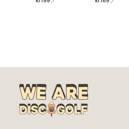
kr
199
kr
169
,-
,-