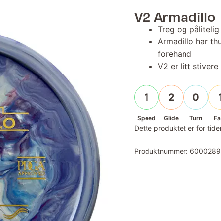
V2 Armadillo
Treg og pålitelig
Armadillo har th
forehand
V2 er litt stive
1
2
0
Speed
Glide
Turn
Fa
Dette produktet er for tiden
Produktnummer:
6000289