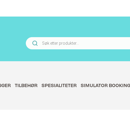
Products
search
GGER
TILBEHØR
SPESIALITETER
SIMULATOR BOOKIN