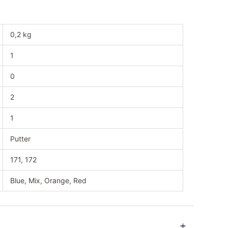
0,2 kg
1
0
2
1
Putter
171, 172
Blue, Mix, Orange, Red