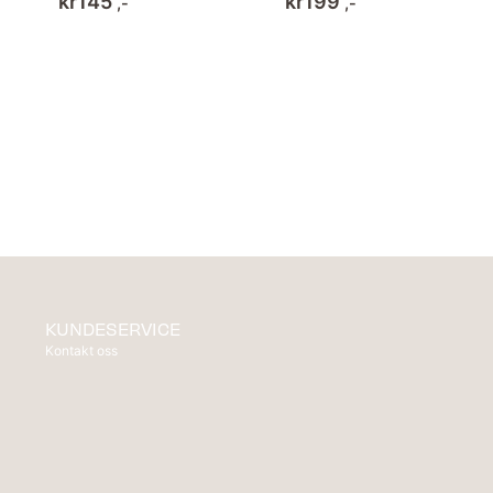
kr
145
kr
199
,-
,-
KUNDESERVICE
Kontakt oss