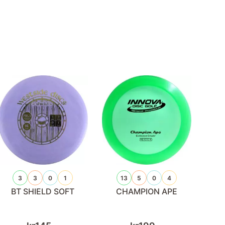
3
3
0
1
13
5
0
4
BT SHIELD SOFT
CHAMPION APE