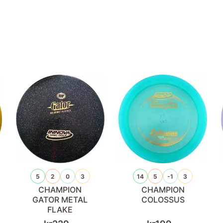
5
2
0
3
14
5
-1
3
CHAMPION
CHAMPION
GATOR METAL
COLOSSUS
FLAKE