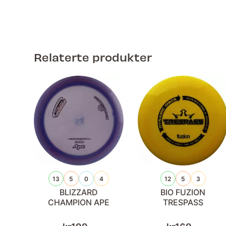
Relaterte produkter
13
5
0
4
12
5
3
BLIZZARD
BIO FUZION
CHAMPION APE
TRESPASS