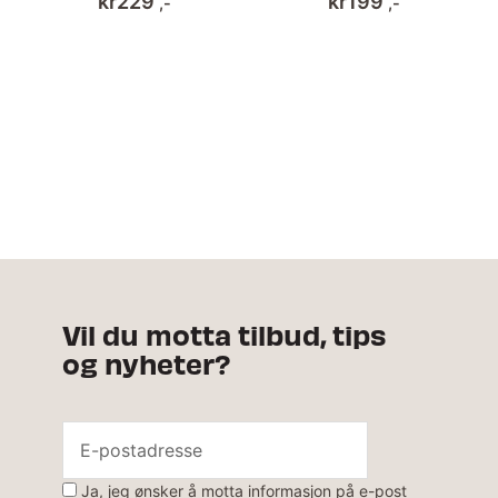
kr
229
kr
199
,-
,-
Vil du motta tilbud, tips
og nyheter?
Ja, jeg ønsker å motta informasjon på e-post