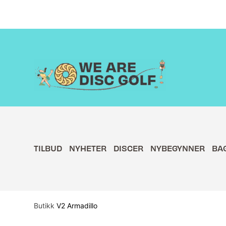
Hopp
rett
til
innholdet
TILBUD
NYHETER
DISCER
NYBEGYNNER
BA
Butikk
V2 Armadillo