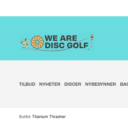
Hopp
rett
til
innholdet
TILBUD
NYHETER
DISCER
NYBEGYNNER
BA
Butikk
Titanium Thrasher