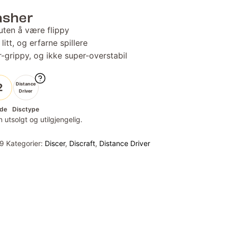
asher
uten å være flippy
litt, og erfarne spillere
r-grippy, og ikke super-overstabil
Distance
2
Driver
de
Disctype
 utsolgt og utilgjengelig.
9
Kategorier:
Discer
,
Discraft
,
Distance Driver