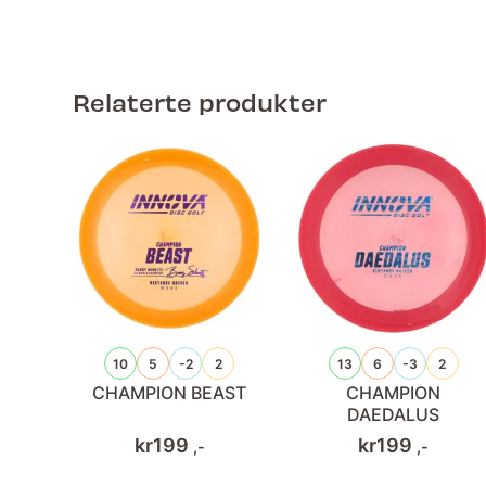
Relaterte produkter
10
5
-2
2
13
6
-3
2
CHAMPION BEAST
CHAMPION
DAEDALUS
kr
199
kr
199
,-
,-