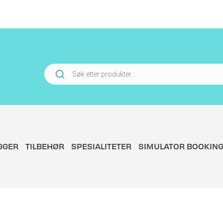
Products
search
GGER
TILBEHØR
SPESIALITETER
SIMULATOR BOOKIN