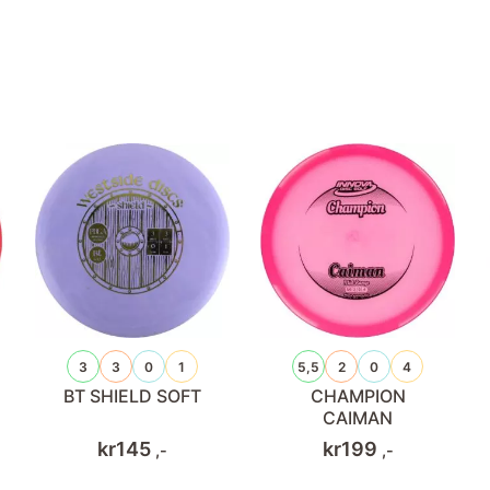
3
3
0
1
5,5
2
0
4
BT SHIELD SOFT
CHAMPION
CAIMAN
kr
145
kr
199
,-
,-