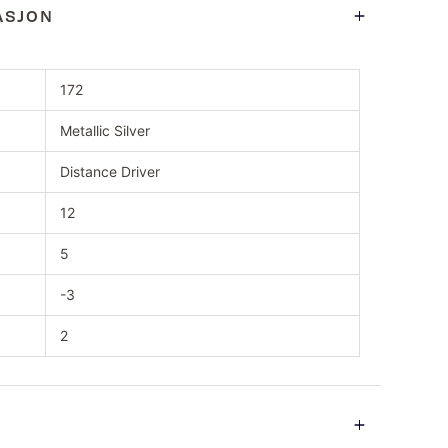
ASJON
172
Metallic Silver
Distance Driver
12
5
-3
2