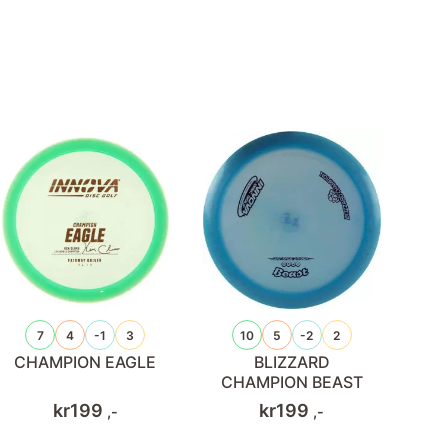
7
4
-1
3
10
5
-2
2
CHAMPION EAGLE
BLIZZARD
CHAMPION BEAST
kr
199
kr
199
,-
,-