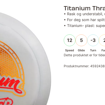
Titanium Thr
• Rask og understabil, 
• For deg som har spilt 
• Titanium- plast: supe
12
5
-3
Speed
Glide
Turn
Fa
Dette produktet er for tiden
Produktnummer:
4592438