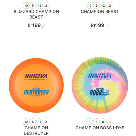
10
5
-2
2
10
5
-2
2
BLIZZARD CHAMPION
CHAMPION BEAST
BEAST
kr
199
kr
199
,-
,-
12
5
-1
3
13
5
0
3
CHAMPION
CHAMPION BOSS I-DYE
DESTROYER