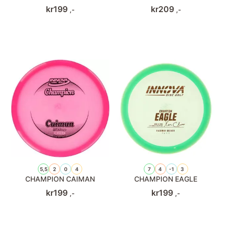
kr
199
kr
209
,-
,-
5,5
2
0
4
7
4
-1
3
CHAMPION CAIMAN
CHAMPION EAGLE
kr
199
kr
199
,-
,-