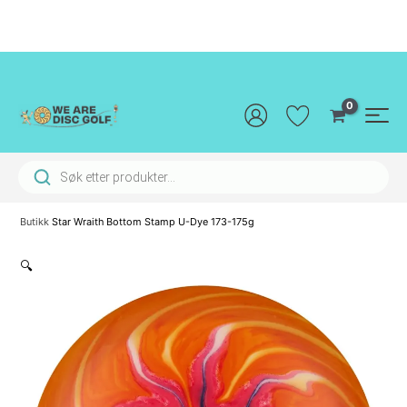
Hopp
rett
til
innholdet
Main
Men
Products search
Butikk
Star Wraith Bottom Stamp U-Dye 173-175g
🔍