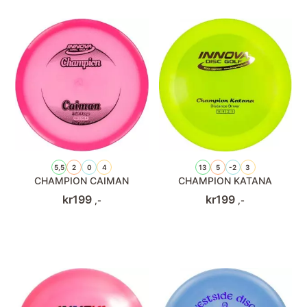
5,5
2
0
4
13
5
-2
3
CHAMPION CAIMAN
CHAMPION KATANA
kr
199
kr
199
,-
,-