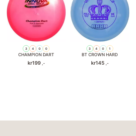
3
4
0
0
3
4
0
1
CHAMPION DART
BT CROWN HARD
kr
199
kr
145
,-
,-