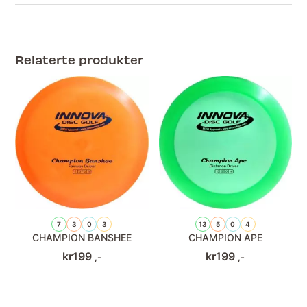
Relaterte produkter
7
3
0
3
13
5
0
4
CHAMPION BANSHEE
CHAMPION APE
kr
199
kr
199
,-
,-