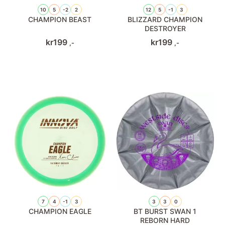
10
5
-2
2
12
5
-1
3
CHAMPION BEAST
BLIZZARD CHAMPION
DESTROYER
kr
199
kr
199
,-
,-
7
4
-1
3
3
3
0
CHAMPION EAGLE
BT BURST SWAN 1
REBORN HARD