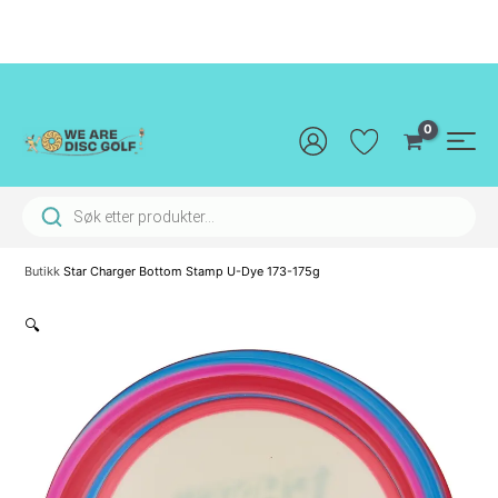
Hopp
rett
til
innholdet
Main
Men
Products search
Butikk
Star Charger Bottom Stamp U-Dye 173-175g
🔍