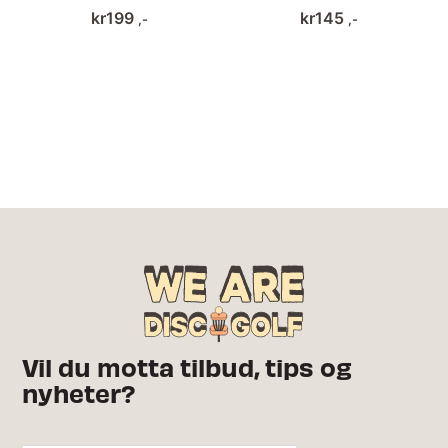
kr
199
kr
145
,-
,-
Vil du motta tilbud, tips og
nyheter?