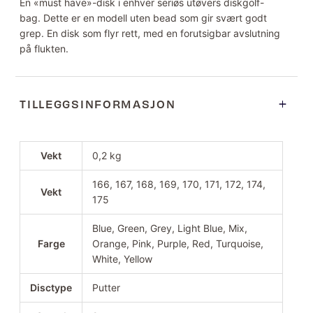
En «must have»-disk i enhver seriøs utøvers diskgolf-
bag. Dette er en modell uten bead som gir svært godt
grep. En disk som flyr rett, med en forutsigbar avslutning
på flukten.
TILLEGGSINFORMASJON
Vekt
0,2 kg
166, 167, 168, 169, 170, 171, 172, 174,
Vekt
175
Blue, Green, Grey, Light Blue, Mix,
Farge
Orange, Pink, Purple, Red, Turquoise,
White, Yellow
Disctype
Putter