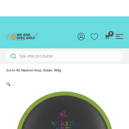
Hopp
rett
til
innholdet
Main
Men
Products search
Butikk
R2 Neutron Virus, Green, 169g
🔍