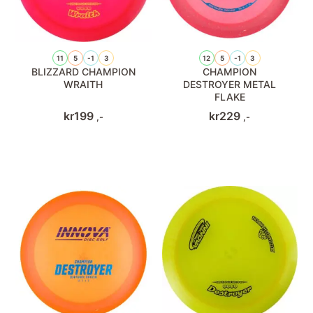
11
5
-1
3
12
5
-1
3
BLIZZARD CHAMPION
CHAMPION
WRAITH
DESTROYER METAL
FLAKE
kr
199
kr
229
,-
,-