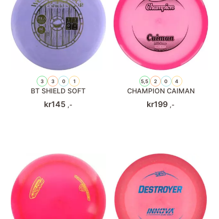
3
3
0
1
5,5
2
0
4
BT SHIELD SOFT
CHAMPION CAIMAN
kr
145
kr
199
,-
,-