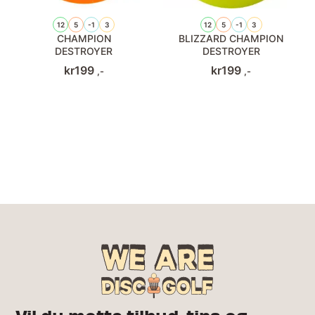
12
5
-1
3
12
5
-1
3
CHAMPION
BLIZZARD CHAMPION
DESTROYER
DESTROYER
kr
199
kr
199
,-
,-