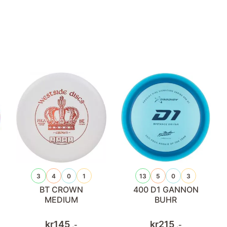
3
4
0
1
13
5
0
3
BT CROWN
400 D1 GANNON
MEDIUM
BUHR
kr
145
kr
215
,-
,-