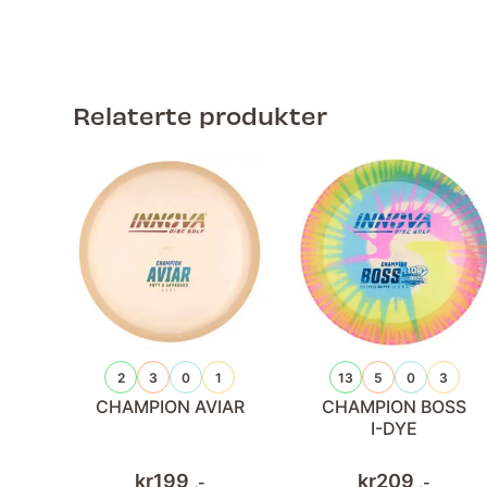
Relaterte produkter
2
3
0
1
13
5
0
3
CHAMPION AVIAR
CHAMPION BOSS
I-DYE
kr
199
kr
209
,-
,-