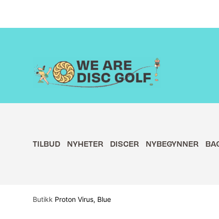
Hopp
rett
til
innholdet
TILBUD
NYHETER
DISCER
NYBEGYNNER
BA
Butikk
Proton Virus, Blue