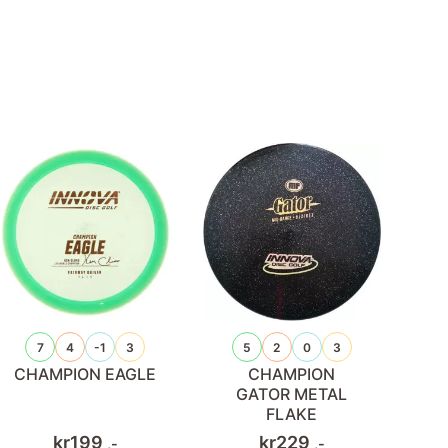
7
4
-1
3
5
2
0
3
CHAMPION EAGLE
CHAMPION
GATOR METAL
FLAKE
kr
199
kr
229
,-
,-