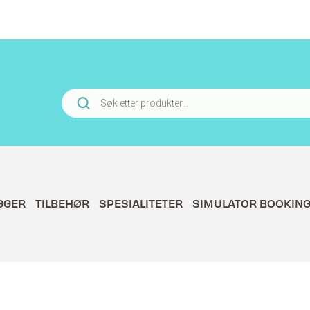
Products
search
GGER
TILBEHØR
SPESIALITETER
SIMULATOR BOOKIN