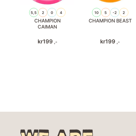
5,5
2
0
4
10
5
-2
2
CHAMPION
CHAMPION BEAST
CAIMAN
kr
199
kr
199
,-
,-