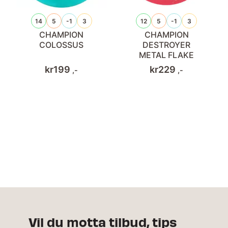
14
5
-1
3
12
5
-1
3
CHAMPION
CHAMPION
COLOSSUS
DESTROYER
METAL FLAKE
kr
199
kr
229
,-
,-
Vil du motta tilbud, tips