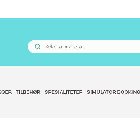
Products
search
GGER
TILBEHØR
SPESIALITETER
SIMULATOR BOOKIN