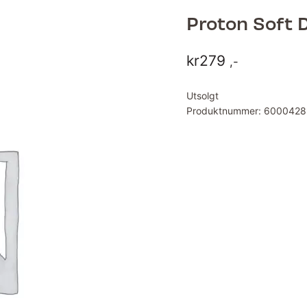
Proton Soft 
kr
279
,-
Utsolgt
Produktnummer:
6000428