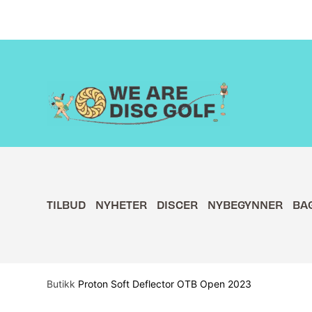
Hopp
rett
til
innholdet
TILBUD
NYHETER
DISCER
NYBEGYNNER
BA
Butikk
Proton Soft Deflector OTB Open 2023