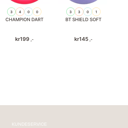
3
4
0
0
3
3
0
1
CHAMPION DART
BT SHIELD SOFT
kr
199
kr
145
,-
,-
KUNDESERVICE