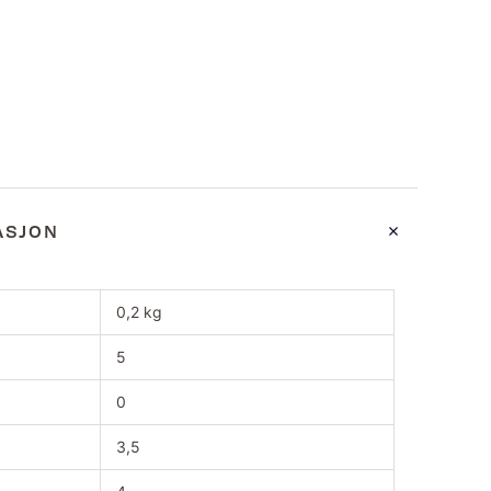
ASJON
0,2 kg
5
0
3,5