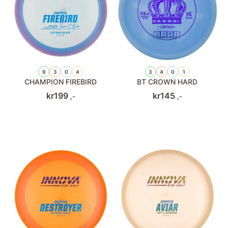
9
3
0
4
3
4
0
1
CHAMPION FIREBIRD
BT CROWN HARD
kr
199
kr
145
,-
,-