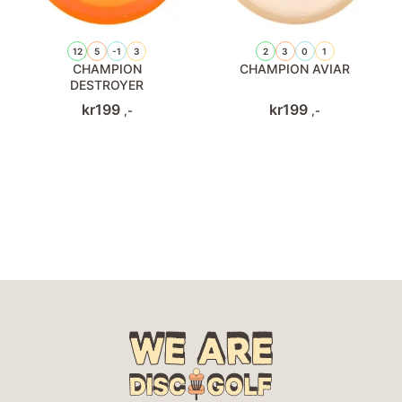
12
5
-1
3
2
3
0
1
CHAMPION
CHAMPION AVIAR
DESTROYER
kr
199
kr
199
,-
,-