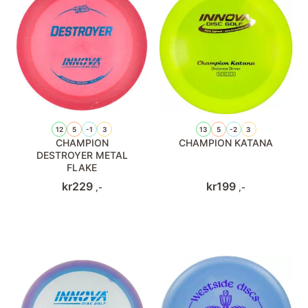
12
5
-1
3
13
5
-2
3
CHAMPION
CHAMPION KATANA
DESTROYER METAL
FLAKE
kr
229
kr
199
,-
,-