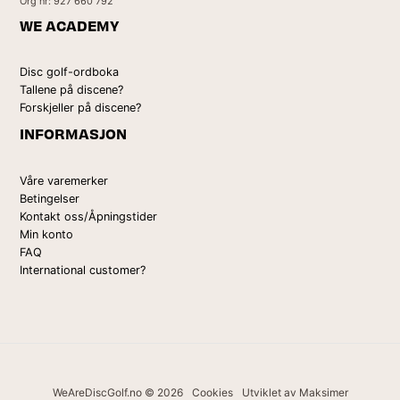
Org nr: 927 660 792
WE ACADEMY
Disc golf-ordboka
Tallene på discene?
Forskjeller på discene?
INFORMASJON
Våre varemerker
Betingelser
Kontakt oss/Åpningstider
Min konto
FAQ
International customer?
WeAreDiscGolf.no © 2026
Cookies
Utviklet av Maksimer