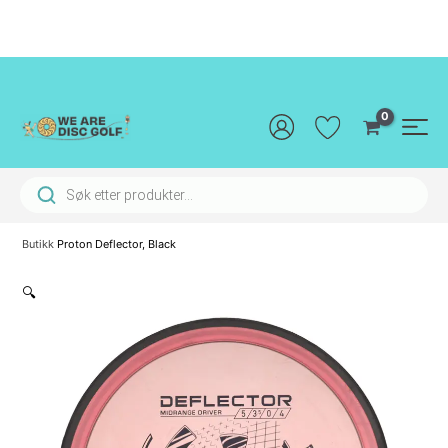
Hopp
rett
til
innholdet
Main
Men
Products search
Butikk
Proton Deflector, Black
🔍