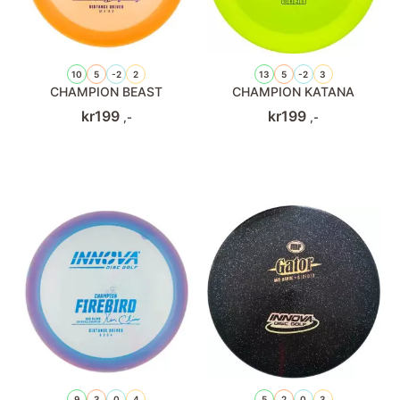
10
5
-2
2
13
5
-2
3
CHAMPION BEAST
CHAMPION KATANA
kr
199
kr
199
,-
,-
9
3
0
4
5
2
0
3