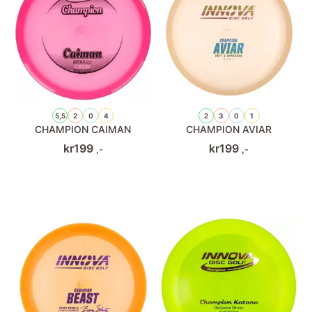
5,5
2
0
4
2
3
0
1
CHAMPION CAIMAN
CHAMPION AVIAR
kr
199
kr
199
,-
,-