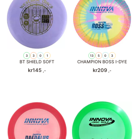
3
3
0
1
13
5
0
3
BT SHIELD SOFT
CHAMPION BOSS I-DYE
kr
145
kr
209
,-
,-