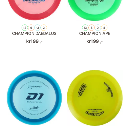
13
6
-3
2
13
5
0
4
CHAMPION DAEDALUS
CHAMPION APE
kr
199
kr
199
,-
,-