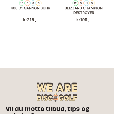
13
5
0
3
12
5
-1
3
400 D1 GANNON BUHR
BLIZZARD CHAMPION
DESTROYER
kr
215
kr
199
,-
,-
Vil du motta tilbud, tips og