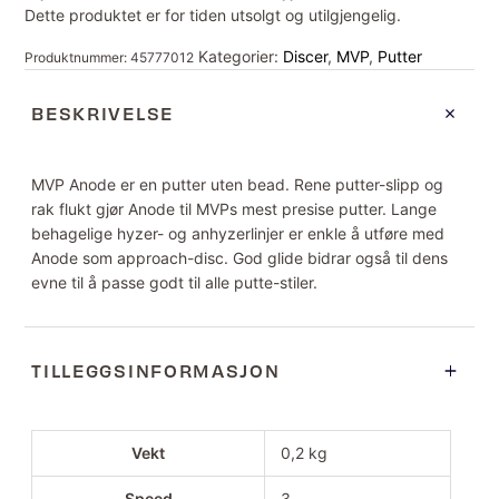
Dette produktet er for tiden utsolgt og utilgjengelig.
Kategorier:
Discer
,
MVP
,
Putter
Produktnummer:
45777012
BESKRIVELSE
MVP Anode er en putter uten bead. Rene putter-slipp og
rak flukt gjør Anode til MVPs mest presise putter. Lange
behagelige hyzer- og anhyzerlinjer er enkle å utføre med
Anode som approach-disc. God glide bidrar også til dens
evne til å passe godt til alle putte-stiler.
TILLEGGSINFORMASJON
Vekt
0,2 kg
Speed
3