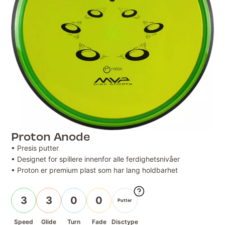
Proton Anode
• Presis putter
• Designet for spillere innenfor alle ferdighetsnivåer
• Proton er premium plast som har lang holdbarhet
3
3
0
0
Putter
Speed
Glide
Turn
Fade
Disctype