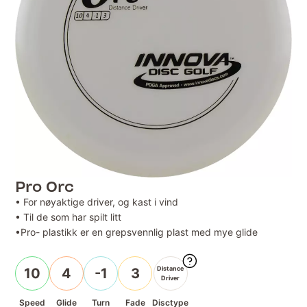
Pro Orc
• For nøyaktige driver, og kast i vind
• Til de som har spilt litt
•Pro- plastikk er en grepsvennlig plast med mye glide
Distance
10
4
-1
3
Driver
Speed
Glide
Turn
Fade
Disctype