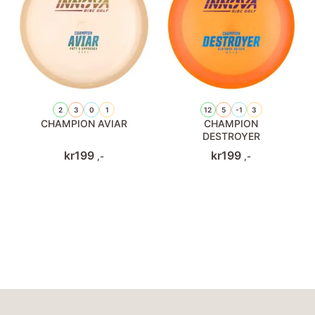
2
3
0
1
12
5
-1
3
CHAMPION AVIAR
CHAMPION
DESTROYER
kr
199
kr
199
,-
,-