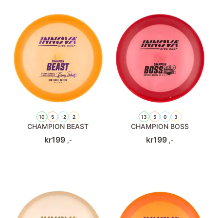
10
5
-2
2
13
5
0
3
CHAMPION BEAST
CHAMPION BOSS
kr
199
kr
199
,-
,-