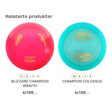
Relaterte produkter
11
5
-1
3
14
5
-1
3
BLIZZARD CHAMPION
CHAMPION COLOSSUS
WRAITH
kr
199
kr
199
,-
,-