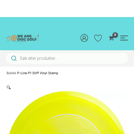
Hopp
rett
til
innholdet
Main
Men
Products search
Butikk
P-Line P1 Stiff Vinyl Stamp
🔍