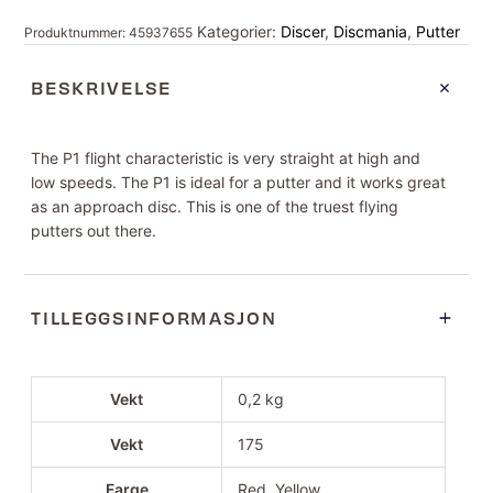
Kategorier:
Discer
,
Discmania
,
Putter
Produktnummer:
45937655
BESKRIVELSE
The P1 flight characteristic is very straight at high and
low speeds. The P1 is ideal for a putter and it works great
as an approach disc. This is one of the truest flying
putters out there.
TILLEGGSINFORMASJON
Vekt
0,2 kg
Vekt
175
Farge
Red, Yellow