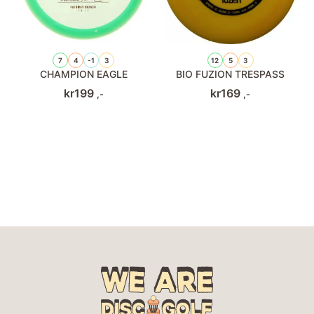
7
4
-1
3
12
5
3
CHAMPION EAGLE
BIO FUZION TRESPASS
kr
199
kr
169
,-
,-