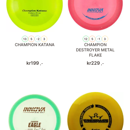
13
5
-2
3
12
5
-1
3
CHAMPION KATANA
CHAMPION
DESTROYER METAL
FLAKE
kr
199
kr
229
,-
,-