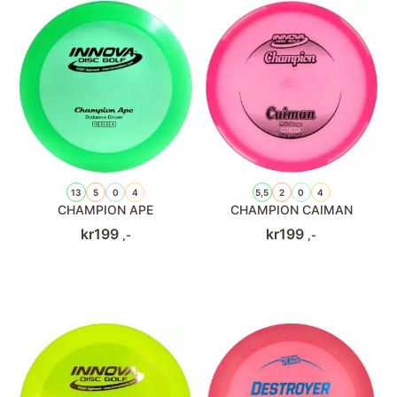
13
5
0
4
5,5
2
0
4
CHAMPION APE
CHAMPION CAIMAN
kr
199
kr
199
,-
,-