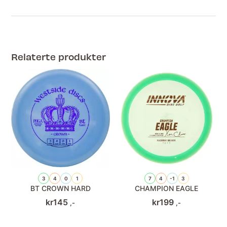
Relaterte produkter
3
4
0
1
7
4
-1
3
BT CROWN HARD
CHAMPION EAGLE
kr
145
kr
199
,-
,-