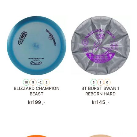
10
5
-2
2
3
3
0
BLIZZARD CHAMPION
BT BURST SWAN 1
BEAST
REBORN HARD
kr
199
kr
145
,-
,-