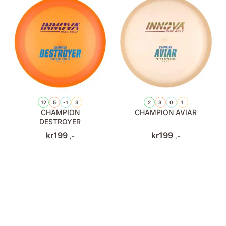
12
5
-1
3
2
3
0
1
CHAMPION
CHAMPION AVIAR
DESTROYER
kr
199
kr
199
,-
,-