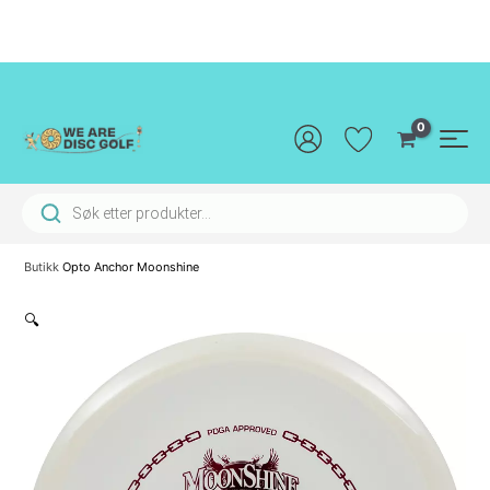
Hopp
rett
til
innholdet
Main
Men
Products search
Butikk
Opto Anchor Moonshine
🔍