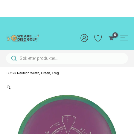
Hopp
rett
til
innholdet
Main
Men
Products search
Butikk
Neutron Wrath, Green, 174g
🔍