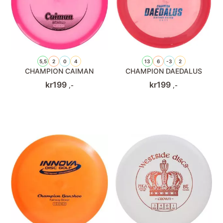
5,5
2
0
4
13
6
-3
2
CHAMPION CAIMAN
CHAMPION DAEDALUS
kr
199
kr
199
,-
,-