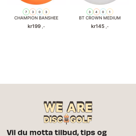
7
3
0
3
3
4
0
1
CHAMPION BANSHEE
BT CROWN MEDIUM
kr
199
kr
145
,-
,-
Vil du motta tilbud, tips og