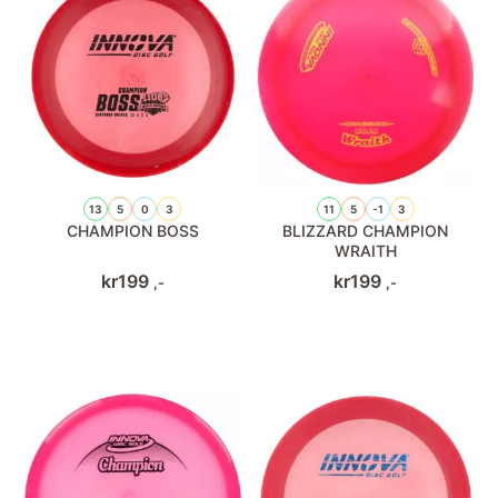
13
5
0
3
11
5
-1
3
CHAMPION BOSS
BLIZZARD CHAMPION
WRAITH
kr
199
kr
199
,-
,-