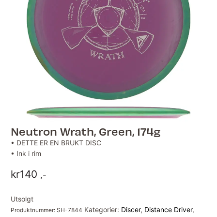
Neutron Wrath, Green, 174g
• DETTE ER EN BRUKT DISC
• Ink i rim
kr
140
,-
Utsolgt
Kategorier:
Discer
,
Distance Driver
,
Produktnummer:
SH-7844