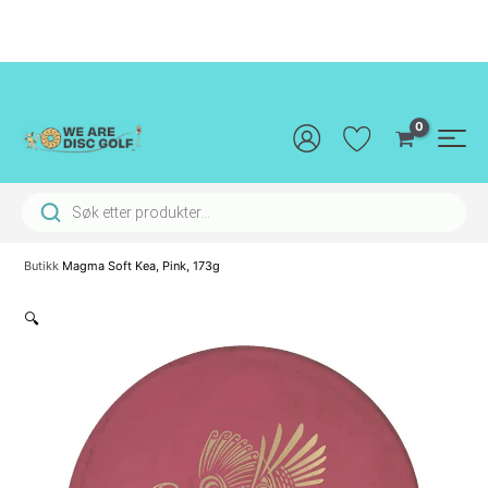
Hopp
rett
til
innholdet
Main
Men
Products search
Butikk
Magma Soft Kea, Pink, 173g
🔍