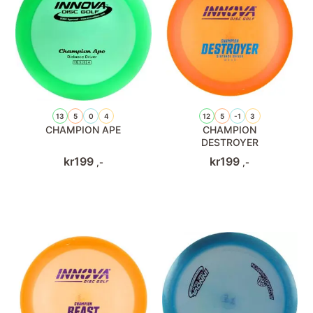
13
5
0
4
12
5
-1
3
CHAMPION APE
CHAMPION
DESTROYER
kr
199
kr
199
,-
,-