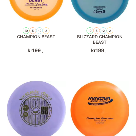
10
5
-2
2
10
5
-2
2
CHAMPION BEAST
BLIZZARD CHAMPION
BEAST
kr
199
kr
199
,-
,-