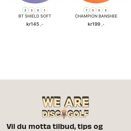
3
3
0
1
7
3
0
3
BT SHIELD SOFT
CHAMPION BANSHEE
kr
145
kr
199
,-
,-
Vil du motta tilbud, tips og