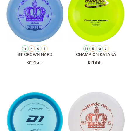
3
4
0
1
13
5
-2
3
BT CROWN HARD
CHAMPION KATANA
kr
145
kr
199
,-
,-