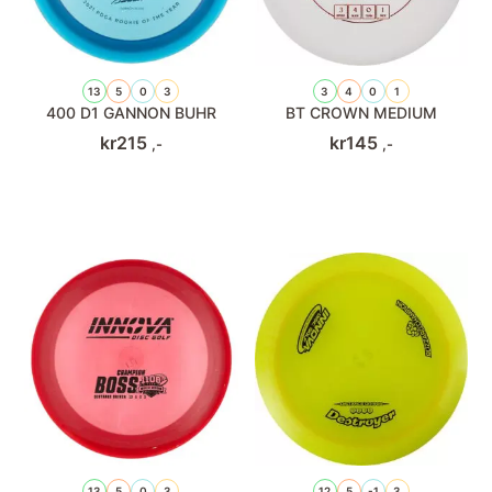
13
5
0
3
3
4
0
1
400 D1 GANNON BUHR
BT CROWN MEDIUM
kr
215
kr
145
,-
,-
13
5
0
3
12
5
-1
3