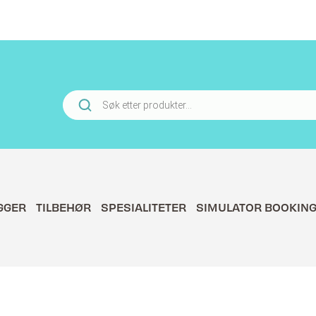
Products
search
GGER
TILBEHØR
SPESIALITETER
SIMULATOR BOOKIN