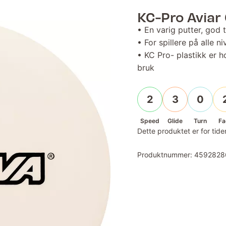
KC-Pro Aviar
• En varig putter, god 
• For spillere på alle ni
• KC Pro- plastikk er 
bruk
2
3
0
Speed
Glide
Turn
Fa
Dette produktet er for tiden
Produktnummer:
4592828