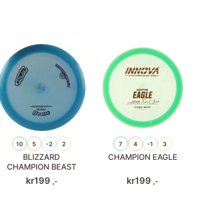
10
5
-2
2
7
4
-1
3
BLIZZARD
CHAMPION EAGLE
CHAMPION BEAST
kr
199
kr
199
,-
,-