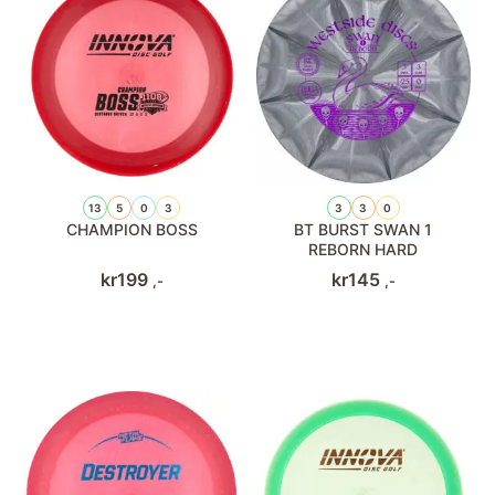
13
5
0
3
3
3
0
CHAMPION BOSS
BT BURST SWAN 1
REBORN HARD
kr
199
kr
145
,-
,-