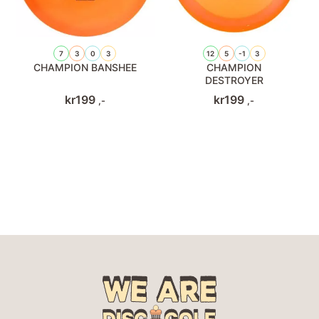
7
3
0
3
12
5
-1
3
CHAMPION BANSHEE
CHAMPION
DESTROYER
kr
199
kr
199
,-
,-