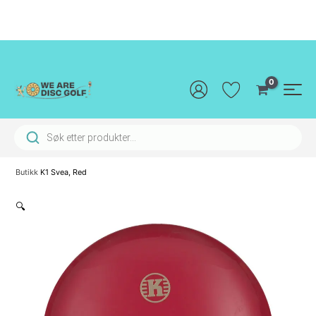
Hopp
rett
til
innholdet
Main
Men
Products search
Butikk
K1 Svea, Red
🔍