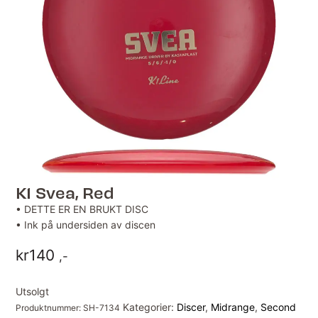
K1 Svea, Red
• DETTE ER EN BRUKT DISC
• Ink på undersiden av discen
kr
140
,-
Utsolgt
Kategorier:
Discer
,
Midrange
,
Second
Produktnummer:
SH-7134