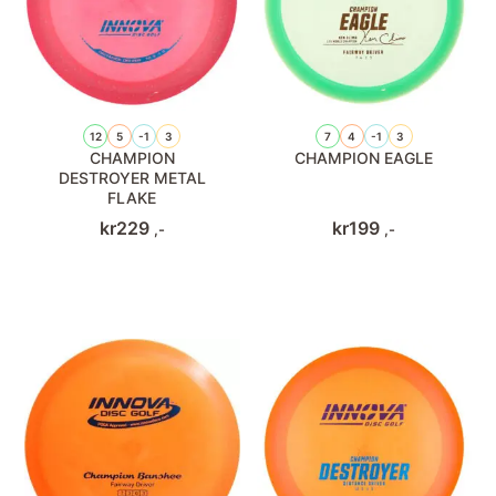
12
5
-1
3
7
4
-1
3
CHAMPION
CHAMPION EAGLE
DESTROYER METAL
FLAKE
kr
229
kr
199
,-
,-