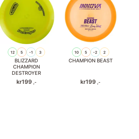
12
5
-1
3
10
5
-2
2
BLIZZARD
CHAMPION BEAST
CHAMPION
DESTROYER
kr
199
kr
199
,-
,-