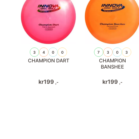
3
4
0
0
7
3
0
3
CHAMPION DART
CHAMPION
BANSHEE
kr
199
kr
199
,-
,-