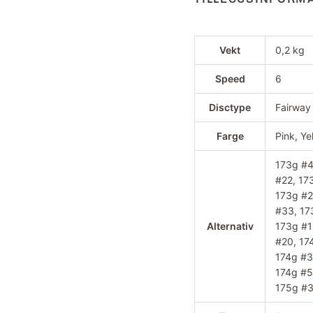
Vekt
0,2 kg
Speed
6
Disctype
Fairway
Farge
Pink, Ye
173g #4
#22, 17
173g #2
#33, 17
Alternativ
173g #1
#20, 17
174g #3
174g #5
175g #3