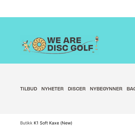
Hopp
rett
til
innholdet
TILBUD
NYHETER
DISCER
NYBEGYNNER
BA
Butikk
K1 Soft Kaxe (New)