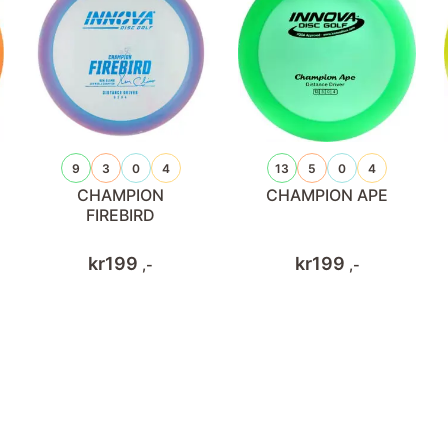
9
3
0
4
13
5
0
4
CHAMPION
CHAMPION APE
FIREBIRD
kr
199
kr
199
,-
,-