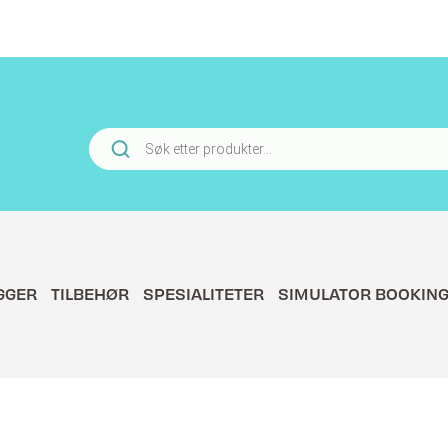
Products
search
GGER
TILBEHØR
SPESIALITETER
SIMULATOR BOOKIN