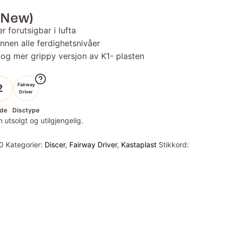
(New)
r forutsigbar i lufta
innen alle ferdighetsnivåer
 og mer grippy versjon av K1- plasten
Fairway
2
Driver
de
Disctype
 utsolgt og utilgjengelig.
0
Kategorier:
Discer
,
Fairway Driver
,
Kastaplast
Stikkord: