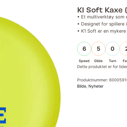
K1 Soft Kaxe 
• Et multiverktøy som e
• Designet for spillere 
• K1 Soft er en mykere
6
5
0
Speed
Glide
Turn
Fa
Dette produktet er for tiden
Produktnummer:
6000591
Bilde
,
Nyheter