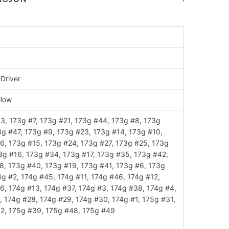
 Driver
llow
3, 173g #7, 173g #21, 173g #44, 173g #8, 173g
3g #47, 173g #9, 173g #23, 173g #14, 173g #10,
6, 173g #15, 173g #24, 173g #27, 173g #25, 173g
3g #16, 173g #34, 173g #17, 173g #35, 173g #42,
8, 173g #40, 173g #19, 173g #41, 173g #6, 173g
4g #2, 174g #45, 174g #11, 174g #46, 174g #12,
6, 174g #13, 174g #37, 174g #3, 174g #38, 174g #4,
, 174g #28, 174g #29, 174g #30, 174g #1, 175g #31,
2, 175g #39, 175g #48, 175g #49