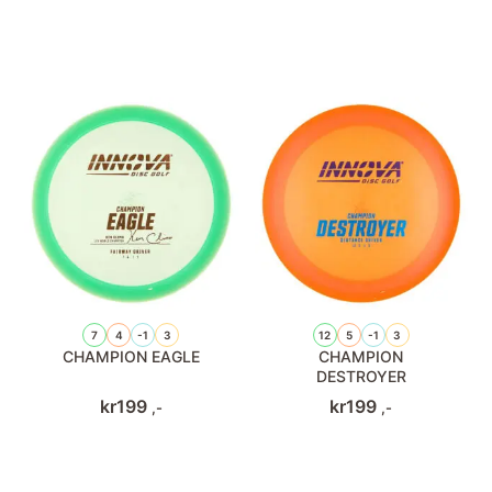
7
4
-1
3
12
5
-1
3
CHAMPION EAGLE
CHAMPION
DESTROYER
kr
199
kr
199
,-
,-