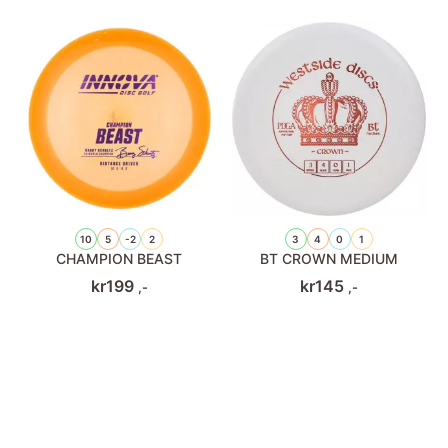
10
5
-2
2
3
4
0
1
CHAMPION BEAST
BT CROWN MEDIUM
kr
199
kr
145
,-
,-