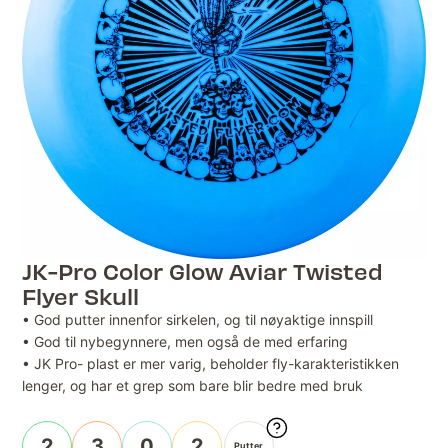
JK-Pro Color Glow Aviar Twisted
Flyer Skull
• God putter innenfor sirkelen, og til nøyaktige innspill
• God til nybegynnere, men også de med erfaring
• JK Pro- plast er mer varig, beholder fly-karakteristikken
lenger, og har et grep som bare blir bedre med bruk
2
3
0
2
Putter