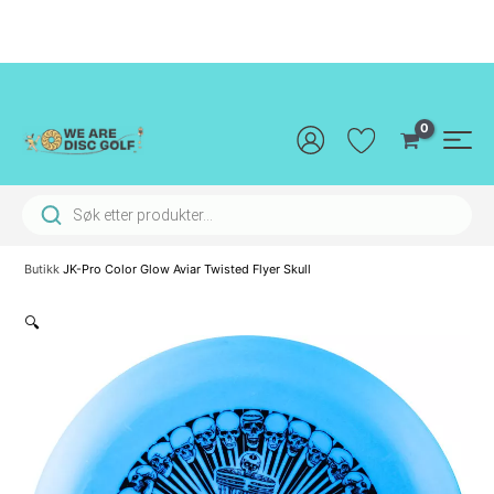
Hopp
rett
til
innholdet
Main
Men
Products search
Butikk
JK-Pro Color Glow Aviar Twisted Flyer Skull
🔍