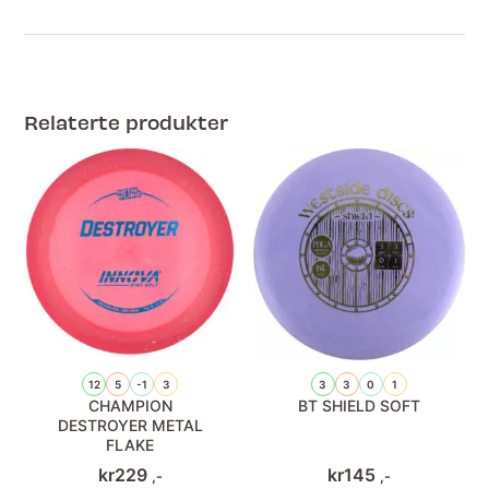
Relaterte produkter
12
5
-1
3
3
3
0
1
CHAMPION
BT SHIELD SOFT
DESTROYER METAL
FLAKE
kr
229
kr
145
,-
,-