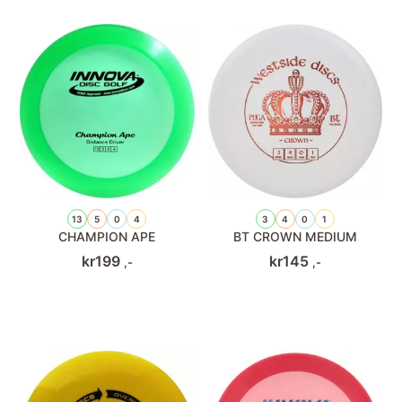
13
5
0
4
3
4
0
1
CHAMPION APE
BT CROWN MEDIUM
kr
199
kr
145
,-
,-