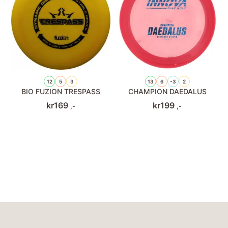
12
5
3
13
6
-3
2
BIO FUZION TRESPASS
CHAMPION DAEDALUS
kr
169
kr
199
,-
,-