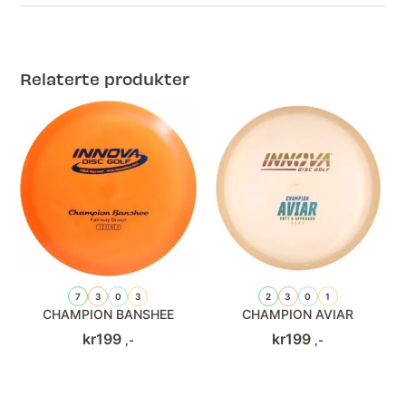
Relaterte produkter
7
3
0
3
2
3
0
1
CHAMPION BANSHEE
CHAMPION AVIAR
kr
199
kr
199
,-
,-