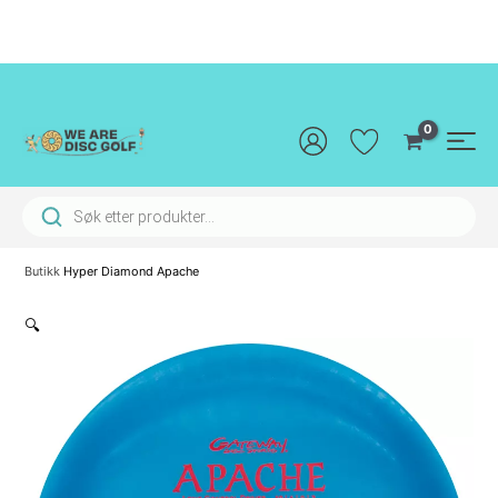
Hopp
rett
til
innholdet
Main
Men
Products search
Butikk
Hyper Diamond Apache
🔍