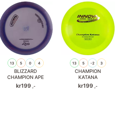
13
5
0
4
13
5
-2
3
BLIZZARD
CHAMPION
CHAMPION APE
KATANA
kr
199
kr
199
,-
,-