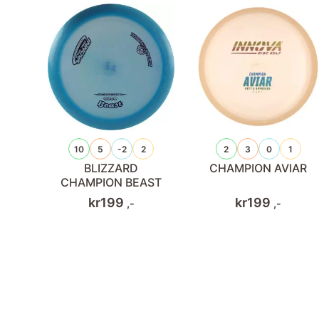
10
5
-2
2
2
3
0
1
BLIZZARD
CHAMPION AVIAR
CHAMPION BEAST
kr
199
kr
199
,-
,-