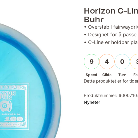
Horizon C-Li
Buhr
• Overstabil fairwaydri
• Designet for å passe
• C-Line er holdbar pla
9
4
0
Speed
Glide
Turn
Fa
Dette produktet er for tiden
Produktnummer:
6000710
Nyheter