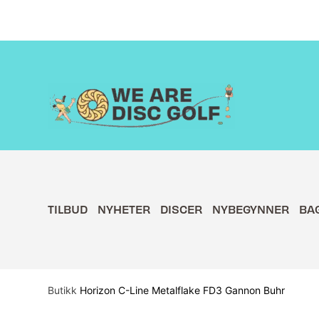
Hopp
rett
til
innholdet
TILBUD
NYHETER
DISCER
NYBEGYNNER
BA
Butikk
Horizon C-Line Metalflake FD3 Gannon Buhr