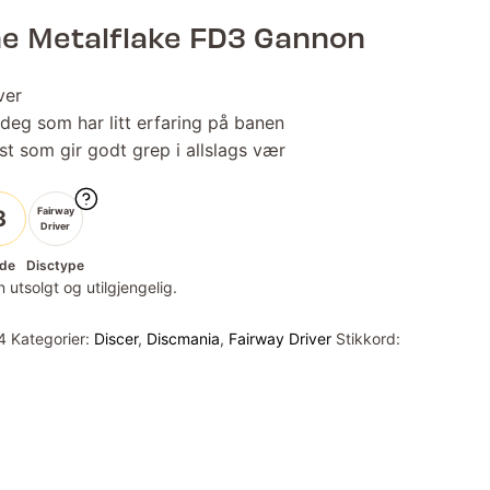
ne Metalflake FD3 Gannon
ver
 deg som har litt erfaring på banen
st som gir godt grep i allslags vær
Fairway
3
Driver
de
Disctype
 utsolgt og utilgjengelig.
4
Kategorier:
Discer
,
Discmania
,
Fairway Driver
Stikkord: