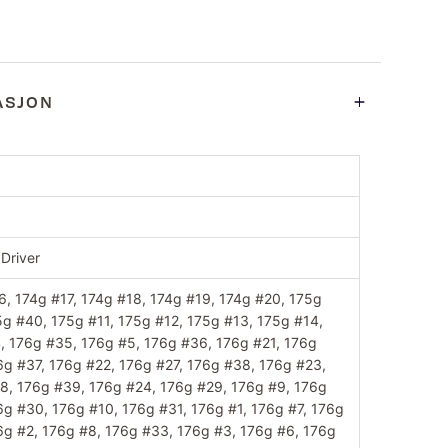
ASJON
 Driver
6, 174g #17, 174g #18, 174g #19, 174g #20, 175g
5g #40, 175g #11, 175g #12, 175g #13, 175g #14,
, 176g #35, 176g #5, 176g #36, 176g #21, 176g
6g #37, 176g #22, 176g #27, 176g #38, 176g #23,
8, 176g #39, 176g #24, 176g #29, 176g #9, 176g
6g #30, 176g #10, 176g #31, 176g #1, 176g #7, 176g
6g #2, 176g #8, 176g #33, 176g #3, 176g #6, 176g