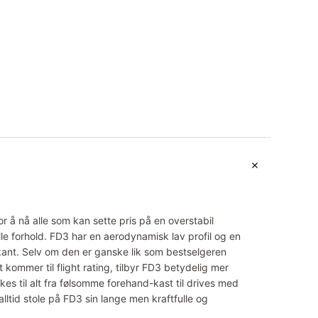
r å nå alle som kan sette pris på en overstabil
alle forhold. FD3 har en aerodynamisk lav profil og en
kant. Selv om den er ganske lik som bestselgeren
 kommer til flight rating, tilbyr FD3 betydelig mer
ukes til alt fra følsomme forehand-kast til drives med
 alltid stole på FD3 sin lange men kraftfulle og