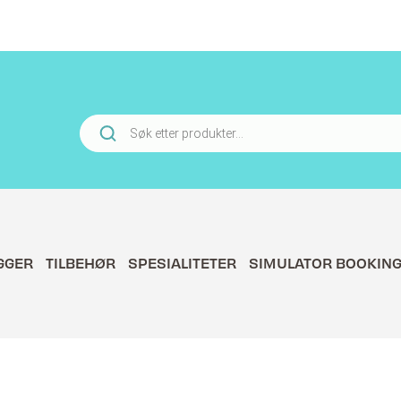
Products
search
GGER
TILBEHØR
SPESIALITETER
SIMULATOR BOOKIN