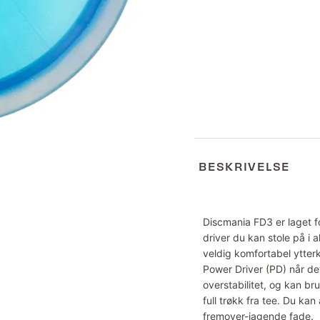
BESKRIVELSE
Discmania FD3 er laget fo
driver du kan stole på i 
veldig komfortabel ytter
Power Driver (PD) når det
overstabilitet, og kan br
full trøkk fra tee. Du kan
fremover-jagende fade.