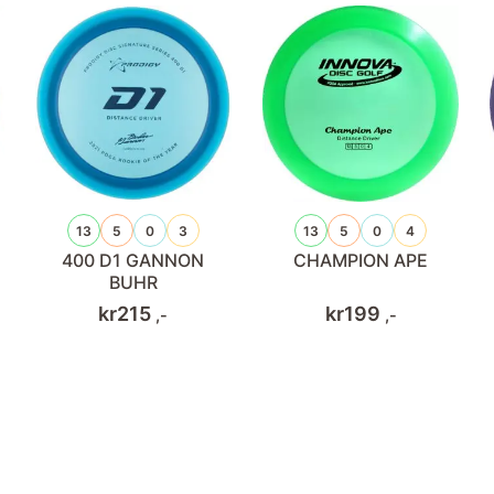
13
5
0
3
13
5
0
4
400 D1 GANNON
CHAMPION APE
BUHR
kr
215
kr
199
,-
,-