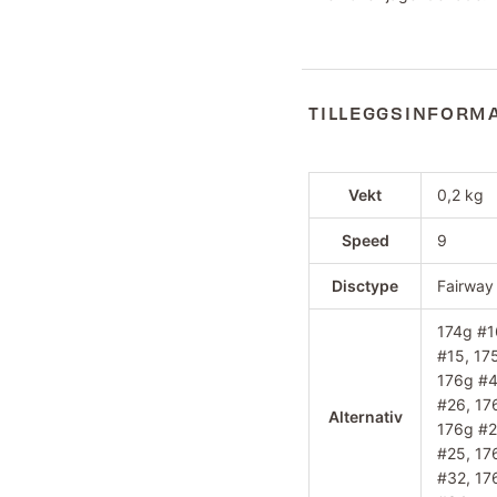
TILLEGGSINFORM
Vekt
0,2 kg
Speed
9
Disctype
Fairway
174g #1
#15, 17
176g #4
#26, 17
Alternativ
176g #2
#25, 17
#32, 17