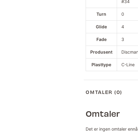
#34
Turn
0
Glide
4
Fade
3
Produsent
Discman
Plasttype
C-Line
OMTALER (0)
Omtaler
Det er ingen omtaler ennå