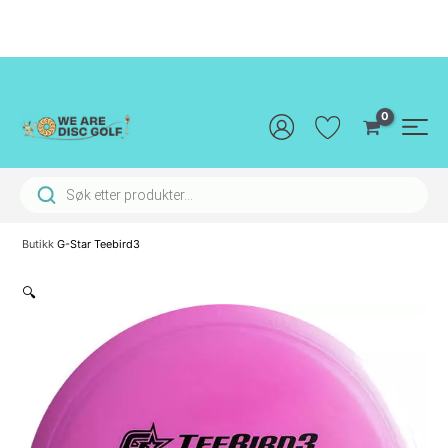
Hopp
rett
til
innholdet
Main
Men
Products search
Butikk
G-Star Teebird3
🔍