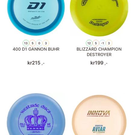
13
5
0
3
12
5
-1
3
400 D1 GANNON BUHR
BLIZZARD CHAMPION
DESTROYER
kr
215
kr
199
,-
,-