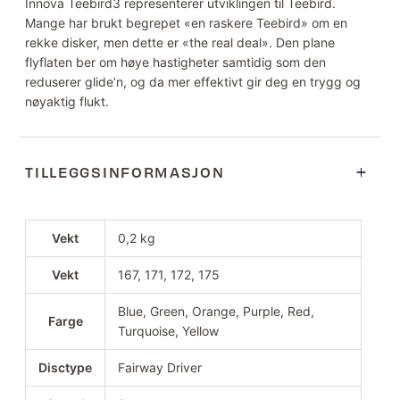
Innova Teebird3 representerer utviklingen til Teebird.
Mange har brukt begrepet «en raskere Teebird» om en
rekke disker, men dette er «the real deal». Den plane
flyflaten ber om høye hastigheter samtidig som den
reduserer glide’n, og da mer effektivt gir deg en trygg og
nøyaktig flukt.
TILLEGGSINFORMASJON
Vekt
0,2 kg
Vekt
167, 171, 172, 175
Blue, Green, Orange, Purple, Red,
Farge
Turquoise, Yellow
Disctype
Fairway Driver