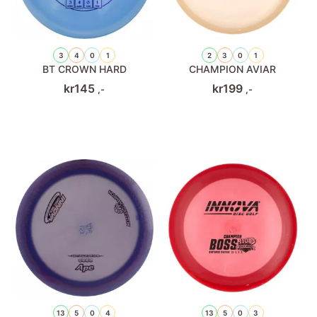
3
4
0
1
2
3
0
1
BT CROWN HARD
CHAMPION AVIAR
kr
145
kr
199
,-
,-
13
5
0
4
13
5
0
3