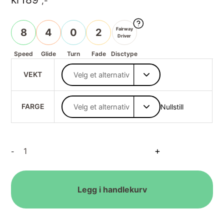
,-
Fairway
8
4
0
2
Driver
Speed
Glide
Turn
Fade
Disctype
VEKT
FARGE
Nullstill
G-
+
-
Star
Teebird3
antall
Legg i handlekurv