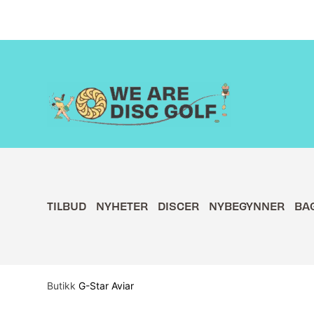
Hopp
rett
til
innholdet
TILBUD
NYHETER
DISCER
NYBEGYNNER
BA
Butikk
G-Star Aviar