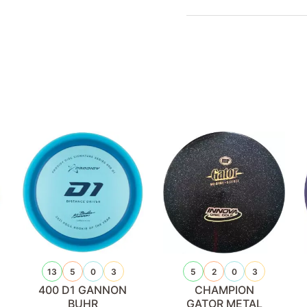
13
5
0
3
5
2
0
3
400 D1 GANNON
CHAMPION
BUHR
GATOR METAL