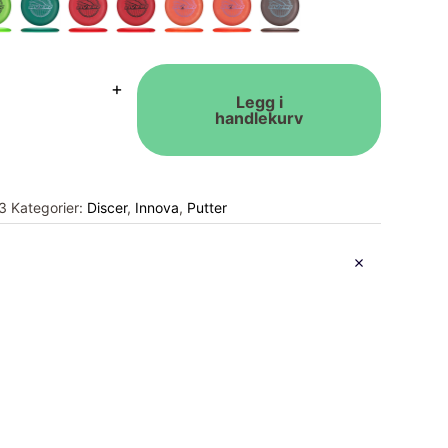
+
Legg i
handlekurv
3
Kategorier:
Discer
,
Innova
,
Putter