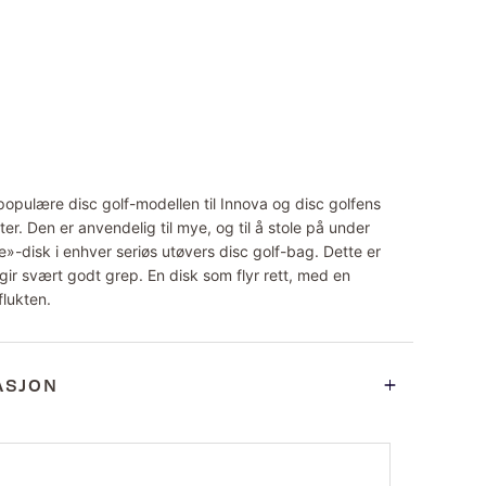
populære disc golf-modellen til Innova og disc golfens
er. Den er anvendelig til mye, og til å stole på under
e»-disk i enhver seriøs utøvers disc golf-bag. Dette er
ir svært godt grep. En disk som flyr rett, med en
flukten.
ASJON