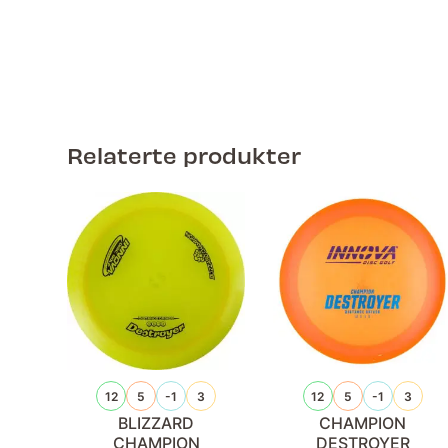
Relaterte produkter
12
5
-1
3
12
5
-1
3
BLIZZARD
CHAMPION
CHAMPION
DESTROYER