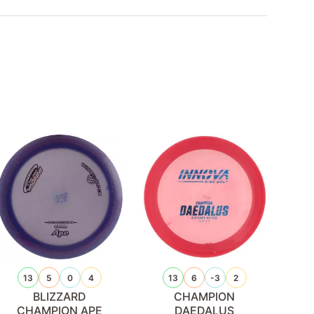
13
5
0
4
13
6
-3
2
BLIZZARD
CHAMPION
CHAMPION APE
DAEDALUS