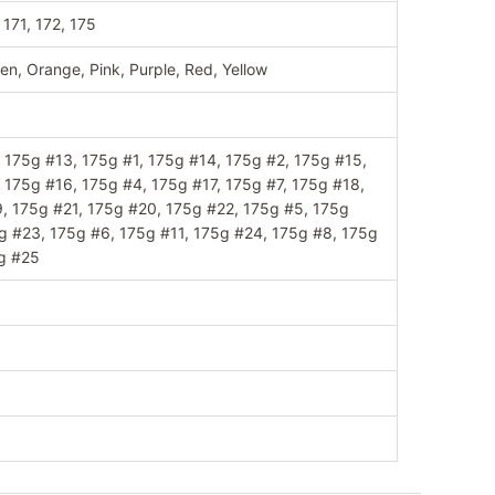
 171, 172, 175
een, Orange, Pink, Purple, Red, Yellow
 175g #13, 175g #1, 175g #14, 175g #2, 175g #15,
 175g #16, 175g #4, 175g #17, 175g #7, 175g #18,
, 175g #21, 175g #20, 175g #22, 175g #5, 175g
g #23, 175g #6, 175g #11, 175g #24, 175g #8, 175g
g #25