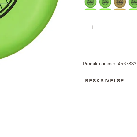
G-
-
Star
Aviar
antall
Produktnummer:
4567832
BESKRIVELSE