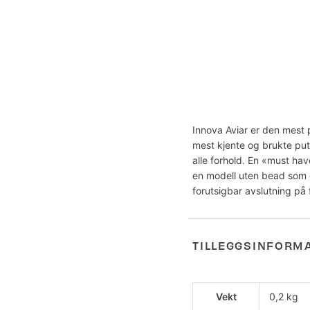
Innova Aviar er den mest 
mest kjente og brukte putt
alle forhold. En «must hav
en modell uten bead som g
forutsigbar avslutning på 
TILLEGGSINFORM
Vekt
0,2 kg