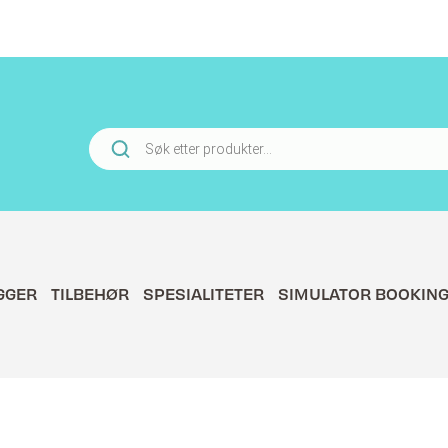
Products
search
GGER
TILBEHØR
SPESIALITETER
SIMULATOR BOOKIN