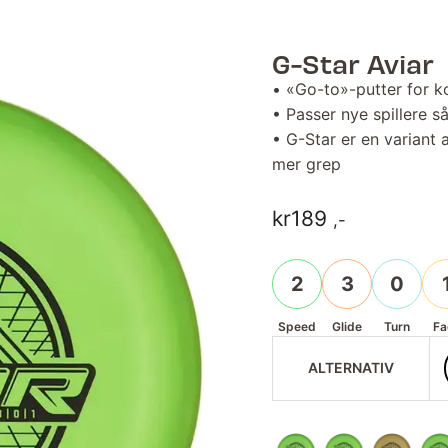
G-Star Aviar
• «Go-to»-putter for ko
• Passer nye spillere s
• G-Star er en variant 
mer grep
kr
189
,-
2
3
0
Speed
Glide
Turn
Fa
ALTERNATIV