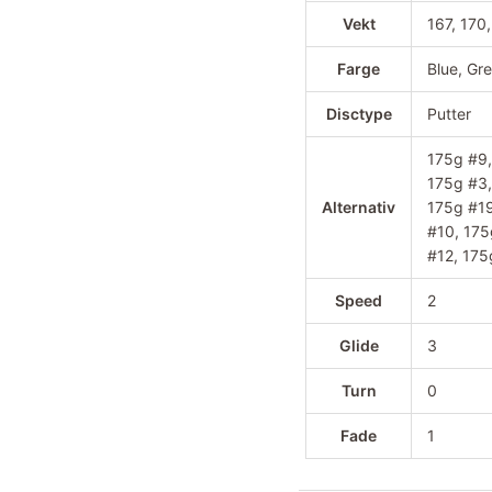
Vekt
167, 170,
Farge
Blue, Gr
Disctype
Putter
175g #9,
175g #3,
Alternativ
175g #19
#10, 175
#12, 175
Speed
2
Glide
3
Turn
0
Fade
1