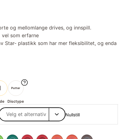
rte og mellomlange drives, og innspill.
å vel som erfarne
av Star- plastikk som har mer fleksibilitet, og enda
1
Putter
de
Disctype
Nullstill