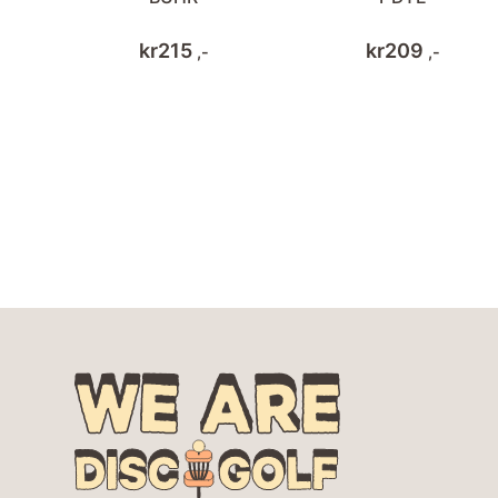
kr
215
kr
209
,-
,-