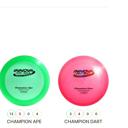
13
5
0
4
3
4
0
0
CHAMPION APE
CHAMPION DART