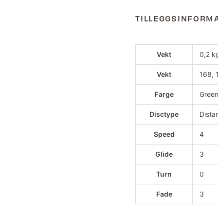
TILLEGGSINFORM
Vekt
0,2 k
Vekt
168, 
Farge
Green
Disctype
Dista
Speed
4
Glide
3
Turn
0
Fade
3