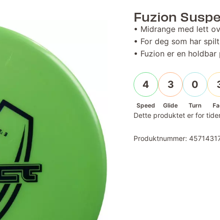
Fuzion Susp
• Midrange med lett ove
• For deg som har spilt 
• Fuzion er en holdbar 
4
3
0
Speed
Glide
Turn
Fa
Dette produktet er for tiden
Produktnummer:
4571431