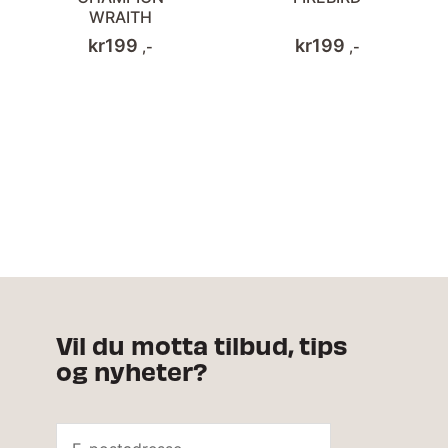
WRAITH
kr
199
kr
199
,-
,-
Vil du motta tilbud, tips
og nyheter?