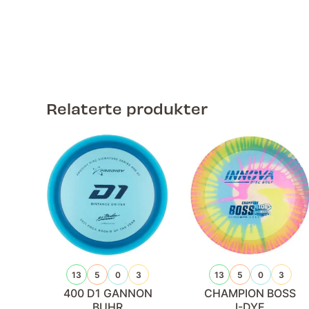
Relaterte produkter
13
5
0
3
13
5
0
3
400 D1 GANNON
CHAMPION BOSS
BUHR
I-DYE