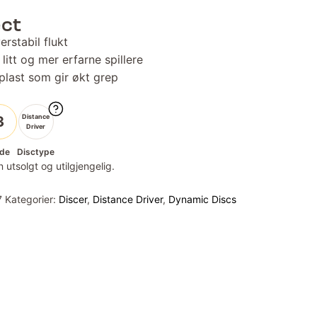
ect
rstabil flukt
litt og mer erfarne spillere
plast som gir økt grep
Distance
3
Driver
de
Disctype
 utsolgt og utilgjengelig.
7
Kategorier:
Discer
,
Distance Driver
,
Dynamic Discs