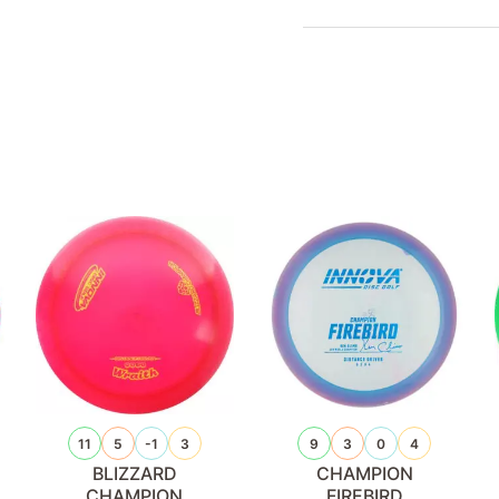
11
5
-1
3
9
3
0
4
BLIZZARD
CHAMPION
CHAMPION
FIREBIRD