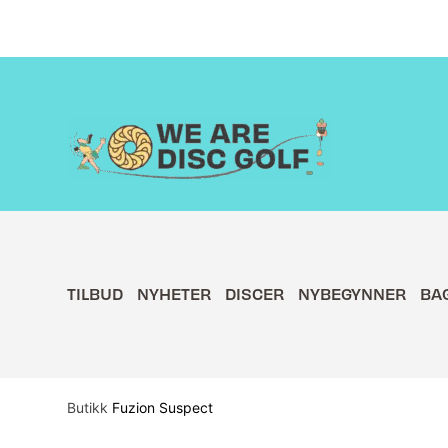
Hopp
rett
til
innholdet
TILBUD
NYHETER
DISCER
NYBEGYNNER
BA
Butikk
Fuzion Suspect