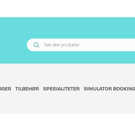
Products
search
GGER
TILBEHØR
SPESIALITETER
SIMULATOR BOOKIN