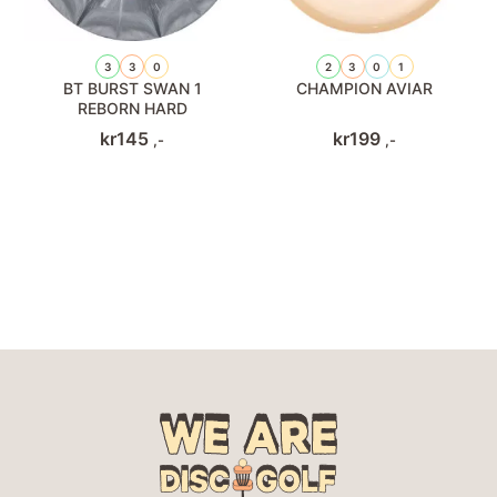
3
3
0
2
3
0
1
BT BURST SWAN 1
CHAMPION AVIAR
REBORN HARD
kr
145
kr
199
,-
,-