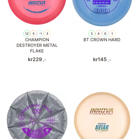
12
5
-1
3
3
4
0
1
CHAMPION
BT CROWN HARD
DESTROYER METAL
FLAKE
kr
229
kr
145
,-
,-