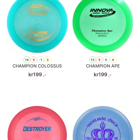
14
5
-1
3
13
5
0
4
CHAMPION COLOSSUS
CHAMPION APE
kr
199
kr
199
,-
,-