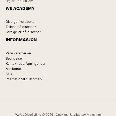
Org nr: 927 660 792
WE ACADEMY
Disc golf-ordboka
Tallene på discene?
Forskjeller på discene?
INFORMASJON
Våre varemerker
Betingelser
Kontakt oss/Åpningstider
Min konto
FAQ
International customer?
WeAreDiscGolf.no © 2026
Cookies
Utviklet av Maksimer