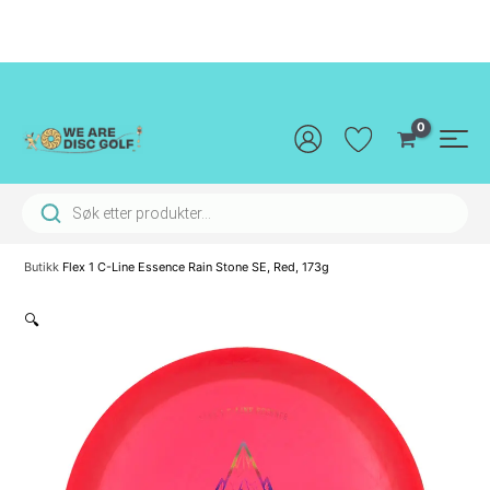
Hopp
rett
til
innholdet
Main
Men
Products search
Butikk
Flex 1 C-Line Essence Rain Stone SE, Red, 173g
🔍