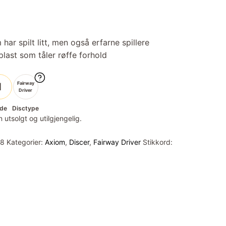
e
har spilt litt, men også erfarne spillere
last som tåler røffe forhold
Fairway
1
Driver
de
Disctype
 utsolgt og utilgjengelig.
58
Kategorier:
Axiom
,
Discer
,
Fairway Driver
Stikkord: