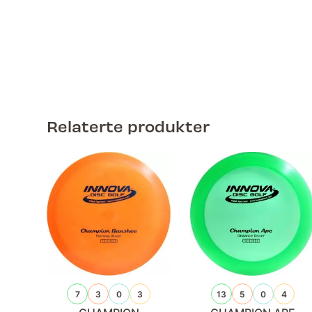
Relaterte produkter
7
3
0
3
13
5
0
4