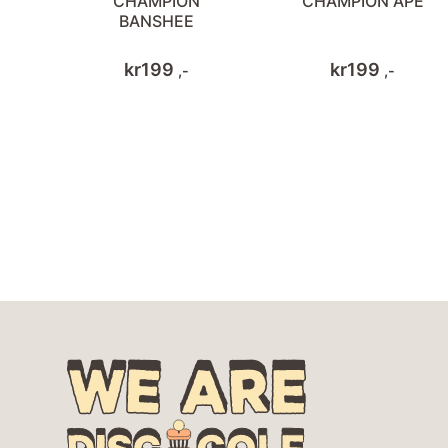
CHAMPION
CHAMPION APE
BANSHEE
kr
199
kr
199
,-
,-