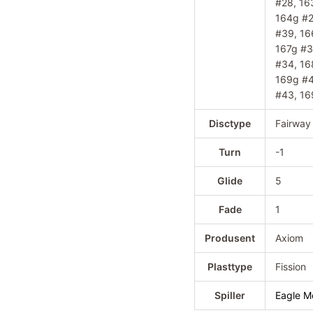
#28, 16
164g #2
#39, 16
167g #3
#34, 16
169g #4
#43, 1
Disctype
Fairway
Turn
-1
Glide
5
Fade
1
Produsent
Axiom
Plasttype
Fission
Spiller
Eagle 