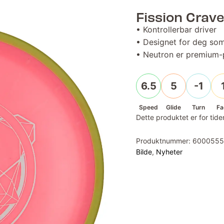
Fission Crav
• Kontrollerbar driver
• Designet for deg som 
• Neutron er premium-p
6.5
5
-1
Speed
Glide
Turn
Fa
Dette produktet er for tiden
Produktnummer:
600055
Bilde
,
Nyheter