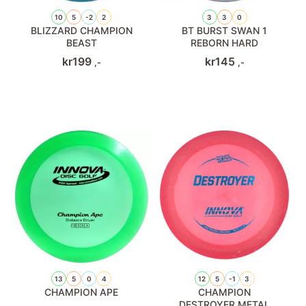
10
5
-2
2
3
3
0
BLIZZARD CHAMPION
BT BURST SWAN 1
BEAST
REBORN HARD
kr
199
kr
145
,-
,-
13
5
0
4
12
5
-1
3
CHAMPION APE
CHAMPION
DESTROYER METAL