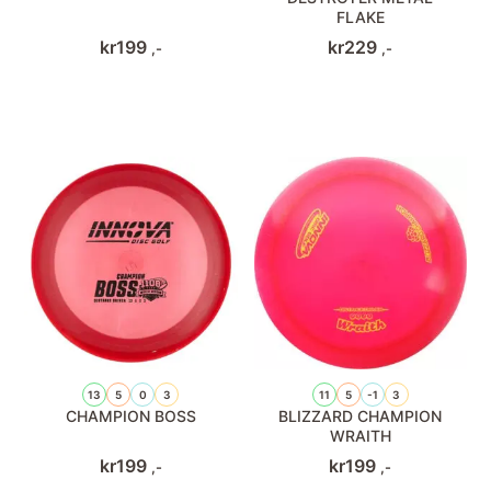
FLAKE
kr
199
kr
229
,-
,-
13
5
0
3
11
5
-1
3
CHAMPION BOSS
BLIZZARD CHAMPION
WRAITH
kr
199
kr
199
,-
,-