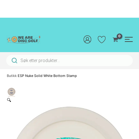
Hopp
rett
til
innholdet
Main
Men
Products search
Butikk
ESP Nuke Solid White Bottom Stamp
🔍