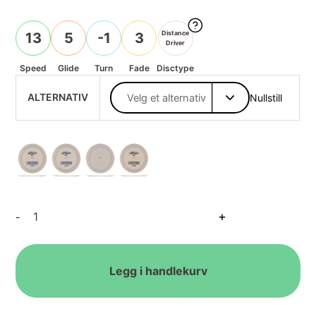
Distance
13
5
-1
3
Driver
Speed
Glide
Turn
Fade
Disctype
ALTERNATIV
Nullstill
ESP
+
-
Nuke
Solid
White
Bottom
Legg i handlekurv
Stamp
antall