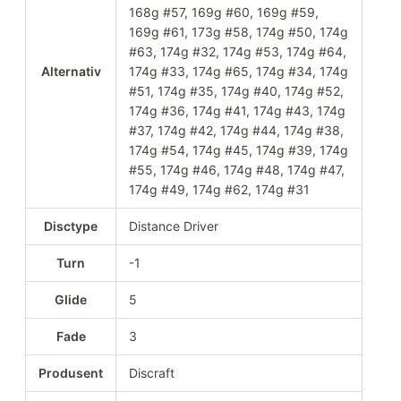
168g #57, 169g #60, 169g #59,
169g #61, 173g #58, 174g #50, 174g
#63, 174g #32, 174g #53, 174g #64,
Alternativ
174g #33, 174g #65, 174g #34, 174g
#51, 174g #35, 174g #40, 174g #52,
174g #36, 174g #41, 174g #43, 174g
#37, 174g #42, 174g #44, 174g #38,
174g #54, 174g #45, 174g #39, 174g
#55, 174g #46, 174g #48, 174g #47,
174g #49, 174g #62, 174g #31
Disctype
Distance Driver
Turn
-1
Glide
5
Fade
3
Produsent
Discraft