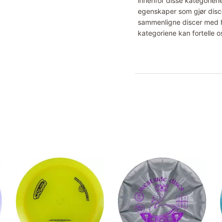
innenfor disse kategoriene
egenskaper som gjør disce
sammenligne discer med hv
kategoriene kan fortelle o