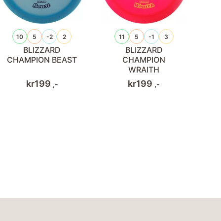
10
5
-2
2
11
5
-1
3
BLIZZARD
BLIZZARD
CHAMPION BEAST
CHAMPION
WRAITH
kr
199
kr
199
,-
,-