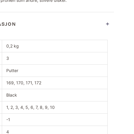
i profilen som andre, stivere disker.
ASJON
0,2 kg
3
Putter
169, 170, 171, 172
Black
1, 2, 3, 4, 5, 6, 7, 8, 9, 10
-1
4