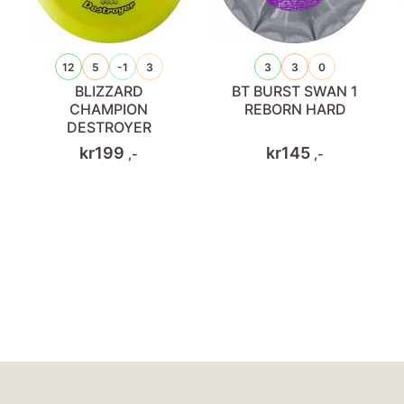
12
5
-1
3
3
3
0
BLIZZARD
BT BURST SWAN 1
CHAMPION
REBORN HARD
DESTROYER
kr
199
kr
145
,-
,-