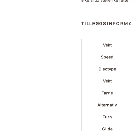
ikke alltid være like rette 
TILLEGGSINFORM
Vekt
Speed
Disctype
Vekt
Farge
Alternativ
Turn
Glide