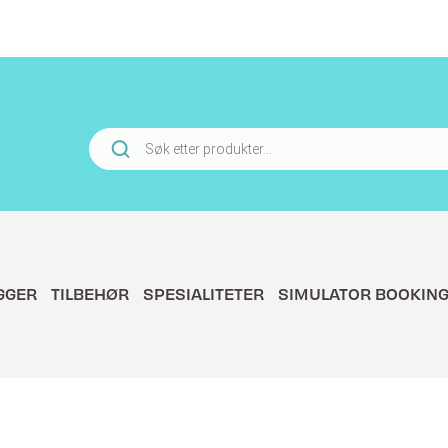
Products
search
GGER
TILBEHØR
SPESIALITETER
SIMULATOR BOOKIN