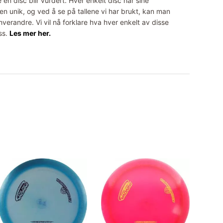
 en disc blir vurdert. Hver enkelt disc har sine
n unik, og ved å se på tallene vi har brukt, kan man
erandre. Vi vil nå forklare hva hver enkelt av disse
ss.
Les mer her.