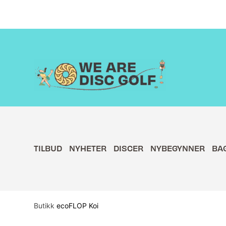
Hopp
rett
til
innholdet
TILBUD
NYHETER
DISCER
NYBEGYNNER
BA
Butikk
ecoFLOP Koi