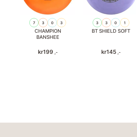
7
3
0
3
3
3
0
1
CHAMPION
BT SHIELD SOFT
BANSHEE
kr
199
kr
145
,-
,-