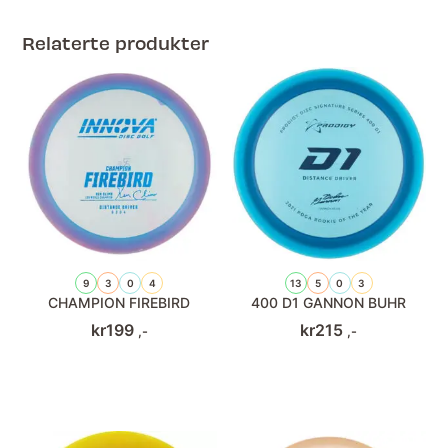
Relaterte produkter
9
3
0
4
13
5
0
3
CHAMPION FIREBIRD
400 D1 GANNON BUHR
kr
199
kr
215
,-
,-