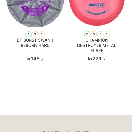
3
3
0
12
5
-1
3
BT BURST SWAN 1
CHAMPION
REBORN HARD
DESTROYER METAL
FLAKE
kr
145
kr
229
,-
,-