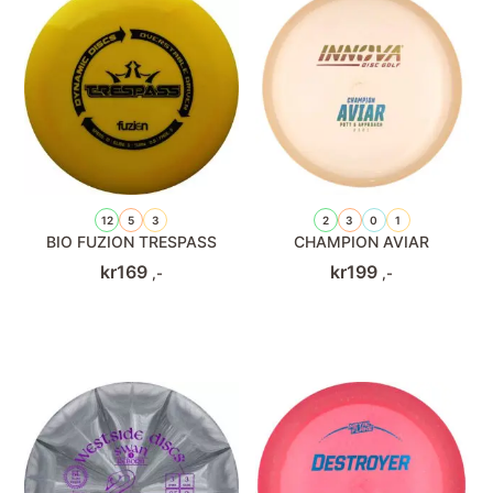
12
5
3
2
3
0
1
BIO FUZION TRESPASS
CHAMPION AVIAR
kr
169
kr
199
,-
,-