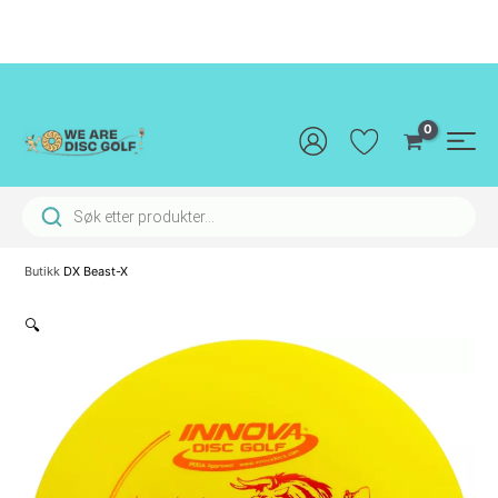
Hopp
rett
til
innholdet
Main
Men
Products search
Butikk
DX Beast-X
🔍