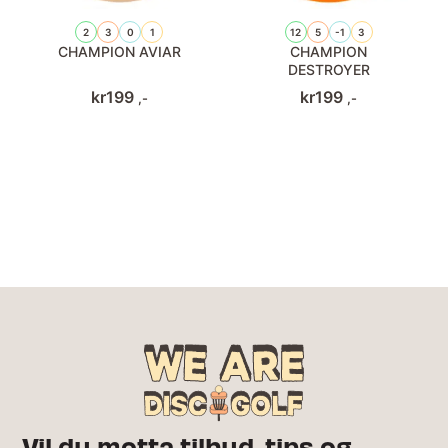
2
3
0
1
12
5
-1
3
CHAMPION AVIAR
CHAMPION
DESTROYER
kr
199
kr
199
,-
,-
Vil du motta tilbud, tips og