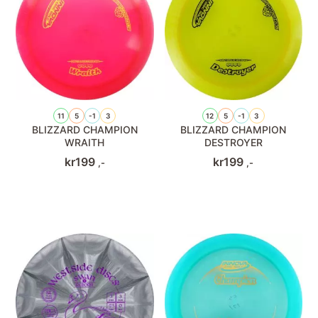
11
5
-1
3
12
5
-1
3
BLIZZARD CHAMPION
BLIZZARD CHAMPION
WRAITH
DESTROYER
kr
199
kr
199
,-
,-