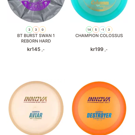
3
3
0
14
5
-1
3
BT BURST SWAN 1
CHAMPION COLOSSUS
REBORN HARD
kr
145
kr
199
,-
,-